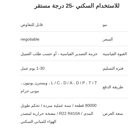
للاستخدام السكني -25 درجة مستقر
مو:
قابل للتفاوض
السعر:
negotiable
العبوة القياسية:
حزمة التصدير القياسية ، أو حسب طلب العميل
فترة التسليم:
1-30 يوم عمل
L / C ، D / A ، D / P ، T / T ، ويسترن يونيون ،
طريقة الدفع:
موني جرام
80000 قطعة / سنة عملية مبردة / تحكم طويل
سعة العرض:
المدى / R22 R410A / مضخة حرارية لمصدر
الهواء للمباني السكني