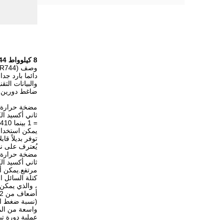
8 كيلوواط R744 مضخة حرارة ثاني أكسيد الكربون سخان المياه الاستخدام السكني -25 درجة مستقرة
وصف DORIN INVERTER CO2 ((R744) أنظمة مضخات الحرارة ثاني أكسيد الكربون مضخة الحرارة عالية درجة الحرارة مصدر الهواء ومصدر المياه
والبيانات التق
ضاغط دورين، 
مضخة حرارة ث
= 1 بينما R410 هو 2088
يمكن استخدام 
توفر بديلاً قاب
يُعترف على نط
مضخة حرارة ع
ثاني أكسيد ا
مرتفع.يمكن أن
كتلة السائل ا
(نسبة ضغط ال
واسعة من الم
عملية دورة تب