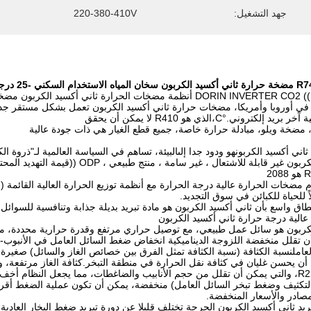
جهد التشغيل:
220-380-410V
نية آخر بريد إلكتروني.
°C،
الذي هو R410 لا يمكن أن يحقق
مضخة ويلو، مبادلة حرارة خاصة، جميع قطع الغيار هي ذات جودة عالية
اني أكسيد الكربون
هو ودود جدا إلى
البيئة، تساهم في السياسة العالمية لـ"ذروة ال
مضخات الحرارة عالية درجة الحرارة مع أنظمة توزيع الحرارة العالية القائمة (ع
لاً للحياة للكبائن في سوق التجديد.
اق واسع بأن ثاني أكسيد الكربون هو مادة تبريد بديلة جذابة وتنافسية للسوائ
الية درجة حرارة ثاني أكسيد الكربون
لكربون هو سائل عمل طبيعي، مع توصيل حراري مرتفع وقدرة حرارية محددة، 
 تقلل منخفضة اللزوجة الديناميكية انخفاض ضغط السائل العامل في الأنبوب- ا
لعاملنسبة الكثافة (نسبة الكثافة تمثل الفرق بين خصائص الغاز والسائل) صغيرة
أضعاف من R22، والتي يمكن أن تقلل من حجم الأنابيب والضاغطات، مما يجعل النظ
تكثيف وضغط تبخر السائل العامل) منخفضة، يمكن أن تكون عملية الضغط أقرب
صادر والأسعار المنخفضة.
ريد ثاني أكسيد الكربون الحرجة تختلف قليلا عن دورة تبريد ضغط البخار الع