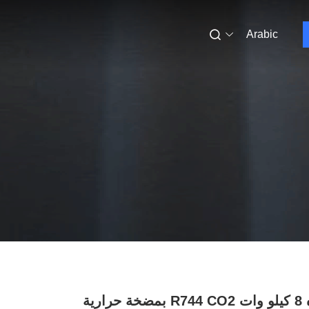
Arabic
سخان مياه 8 كيلو وات R744 CO2 بمضخة حرارية