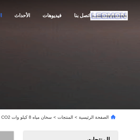
اتصل بنا
فيديوهات
الأحداث
ا
الصفحة الرئيسية
>
المنتجات
>
سخان مياه 8 كيلو وات R744 CO2 بمضخة حرارية للاستخدام السكني -25 درجة مستقر
المنتجات