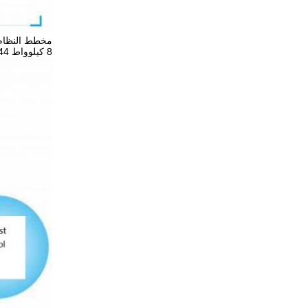
مخطط النظام 
8 كيلوواط R744 مضخة حرارة ثاني أكسيد الكربون سخان المياه الاستخدام السكني -25 درجة مستقرة