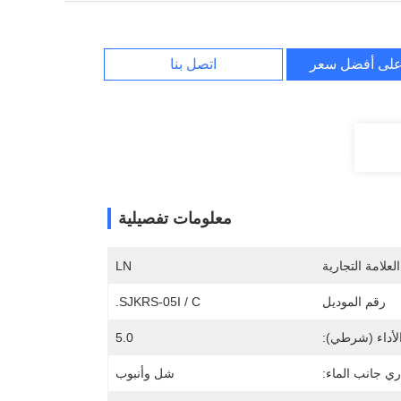
لى أفضل سعر
اتصل بنا
معلومات تفصيلية
لعلامة التجارية
LN
رقم الموديل
SJKRS-05I / C.
أداء (شرطي):
5.0
ي جانب الماء:
شل وأنبوب