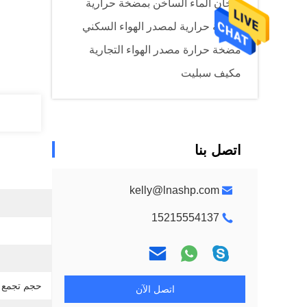
سخان الماء الساخن بمضخة حرارية
مضخة حرارية لمصدر الهواء السكني
مضخة حرارة مصدر الهواء التجارية
مكيف سبليت
اتصل بنا
kelly@lnashp.com
15215554137
حجم تجمع ماكس 
اتصل الآن