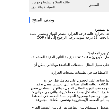
عائلة الفيلا والساونا وحوض 
التطبيق:
السباحة والفنادق
وصف المنتج
دائما بارد جدا في أوروبا وأمريكا، مضخات حرارة ثاني أكسيد الكربون تعمل بشكل مستقر جدا تحت -25 درجة مئوية،يرجى الرجوع إلى أداء COP
كربون المحايدة"
ثاني أكسيد الكربون غير قابلة للاشتعال ، غير سامة ، منتج طبيعي ، ODP ((قيمة التهديد المحتمل للأوزون) = 0 ، GWP ((قيمة التأثير الدفيئة المحتملة)
لى سبيل المثال المشعلات القائمة) ،وبالتالي يمكن أن
ل الاصطناعية في تطبيقات مضخات الحرارة
مما يساعد على الحصول على معامل نقل حرارة
لكثافة العالية للبخار تساعد على تحسين معدل تدفق
، وهو مفيد لتوزيع السائل العامل ، والتوتر السطحي صغير
، والذي يمكن أن يحسن غليان في كثافة نقل الحرارة في منطقة التبخر.كثافة الغاز مرتفعة، وقدرة التدفئة لكل وحدة حجما كبيرة، والتي هي حوالي 5
ام أخف وزنا، ومدمجة وصغيرة الحجم.نسبة الضغط في الضاغط
 إلى الضغط الإيسنتروبية وتحسن الكفاءة. مجموعة
ادية.ضغط الاستنشاق من الضاغط هو أقل من الضغط الحرج،