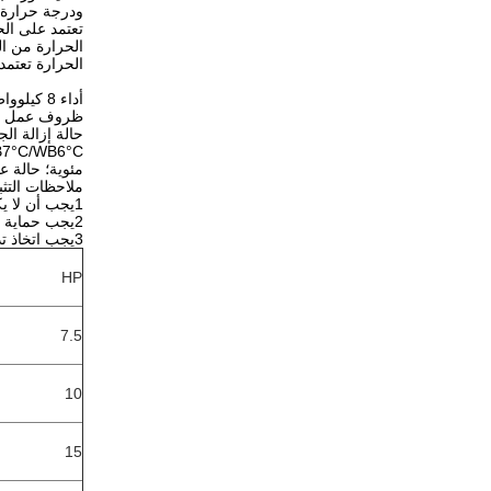
ودرجة حرارة ا
تعتمد على الح
الحرارة من ال
الحرارة تعتمد 
أداء 8 كيلوواط R744 مضخة حرارة ثاني أكسيد الكربون سخان المياه الاستخدام السكني -25 درجة مستقرة
ظروف عمل درجة حرارة 
مئوية؛ حالة عمل عالية درجة الحر
ملاحظات التثب
1يجب أن لا يكون الفاصل حول المنشأة أقل من Im
2يجب حماية خطوط الأنابيب بخلاف مضخة الحرارة من الصقيع ويمكن تركيب عناصر التدفئة.
3يجب اتخاذ تدابير العزل الحراري والحماية للأنابيب لتدوير المياه الساخنة لمنع فقدان الحرارة.
HP
7.5
10
15