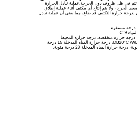
رة تتم في ظل ظروف دون الحرجة.عملية تبادل الحرارة
ط الحرج ، ولا يتم إنتاج أي مكثف أثناء عملية إطلاق
لدرجة حرارة التكثيف قد ضاع، مما يعني أن عملية تبادل
ليد: درجة حرارة المحيط DB2°C/WB1°C، درجة حرارة مدخل المياه 9°C؛ حالة درجة حرارة منخفضة: درجة حرارة المحيط
DB7°C/WB6°C، درجة حرارة مدخل المياه 9°C؛ حالة عمل قياسية:درجة حرارة البيئة DB20°C /WB15°C، درجة حرارة المياه المدخلة 15 درجة