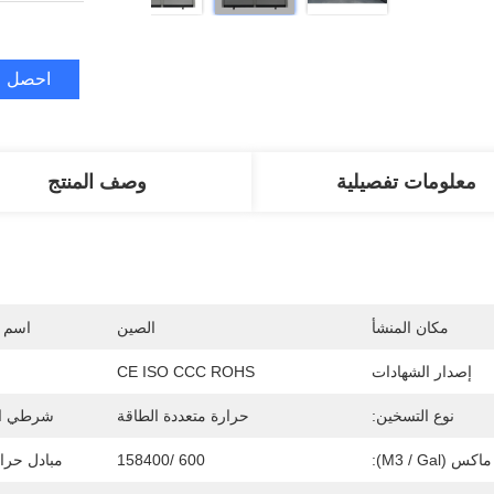
احصل ع
معلومات تفصيلية
وصف المنتج
مكان المنشأ
الصين
اسم ا
إصدار الشهادات
CE ISO CCC ROHS
نوع التسخين:
حرارة متعددة الطاقة
شرطي ال
(M3 / Gal):
600 /158400
مبادل حرار