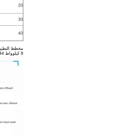
20
30
40
مخطط التطبيق
8 كيلوواط R744 مضخة حرارة ثاني أكسيد الكربون سخان المياه الاستخدام السكني -25 درجة مستقرة