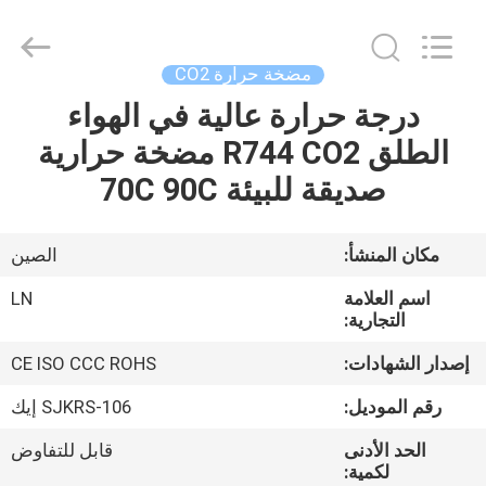
2021
-
2026
Maanshan
Leonon
مضخة حرارة CO2
Energy
Saving
درجة حرارة عالية في الهواء
الصفحة
Technology
Co.,
Ltd..
الطلق R744 CO2 مضخة حرارية
الرئيسية
All
Rights
صديقة للبيئة 70C 90C
Reserved.
Developed
by
منتجات
ECER
مكان المنشأ:
الصين
فيديوهات
اسم العلامة
LN
التجارية:
معلومات
إصدار الشهادات:
CE ISO CCC ROHS
عنا
رقم الموديل:
SJKRS-106 إيك
الحد الأدنى
قابل للتفاوض
جولة
لكمية: