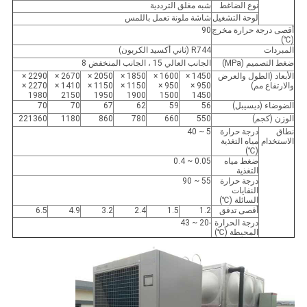
نوع الضاغط
شبه مغلق الترددية
لوحة التشغيل
شاشة ملونة تعمل باللمس
أقصى درجة حرارة مخرج
90
(℃)
المبردات
R744 (ثاني أكسيد الكربون)
ضغط التصميم (MPa)
الجانب العالي 15 ، الجانب المنخفض 8
الأبعاد (الطول والعرض
1450 ×
1600 ×
1850 ×
2050 ×
2670 ×
2290 ×
والارتفاع مم)
950 ×
950 ×
1150 ×
1150 ×
1410 ×
2270 ×
1980
2150
1950
1900
1500
1450
الضوضاء (ديسيبل)
56
59
62
67
70
70
الوزن (كجم)
550
660
780
860
1180
221360
نطاق
درجة حرارة
5 ~ 40
الاستخدام
مياه التغذية
(℃)
ضغط مياه
0.05 ~ 0.4
التغذية
درجة حرارة
55 ~ 90
النفايات
السائلة (℃)
أقصى تدفق
1.2
1.5
2.4
3.2
4.9
6.5
درجة الحرارة
-20 ~ 43
المحيطة (℃)