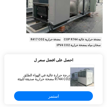
مضخة حرارية عالية COP R744
مضخة حرارية R417 CO2
سخان مياه بمضخة حرارية IPV4 CO2
احصل على افضل سعر ل
درجة حرارة عالية في الهواء الطلق
R744 CO2 مضخة حرارية صديقة للبيئة
70C 90C
استمر