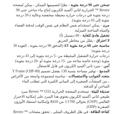
تسخن حتى 90 درجة مئوية
- نظرًا لتصميمها المبتكر ، يمكن لمضخة
Revere ™ الحرارية لثاني أكسيد الكربون إنتاج ماء ساخن حتى 90
درجة مئوية في درجات حرارة محيطة منخفضة وعالية (-20 درجة
مئوية إلى 43 درجة مئوية).
مرن
- يمكن استخدام نفس النظام في نفس الوقت لتدفئة الفضاء
والمياه الساخنة المنزلية.
تشغيل هادئ للغاية
- 60 ديسيبل (أ)
لا احتراق
- يقلل من مخاطر الحريق
مناسبة حتى 60 درجة مئوية ΔT
(التدفق 90 درجة مئوية ، العودة 30
درجة مئوية)
درجات حرارة التشغيل المحيطة من -5 درجة مئوية إلى 43 درجة
مئوية (وحدة خاصة متاحة من -15 درجة مئوية أو -20 درجة مئوية)
آمن
- مبرد ثاني أكسيد الكربون غير قابل للاشتعال
المدمج
- توفير مساحة بنسبة 30٪ بفضل تصميم Y Frame (CHP-80)
متعدد الجوانب والاستعمالات
- مناسبة لمجموعة واسعة من الأغراض
، من المنشآت الصغيرة إلى المباني الكبيرة التي تتطلب الماء
الساخن أو التدفئة.
صديقة للبيئة
- تستخدم المضخة الحرارية Revere ™ CO2 مبرد
طبيعي لثاني أكسيد الكربون.يحتوي هذا المبرد على إمكانية الاحترار
العالمي (GWP) بحوالي 1/1700 من R410 وإمكانية استنفاد الأوزون
الصفرية (ODP).
كفاءة الطاقة
- في ظل الظروف المثلى ، تحقق مضخات Revere ™