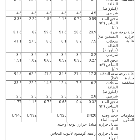
الطاقة
(كيلوواط)
شرطي
4.5
4.5
4.5
4.5
4.5
4.5
تدفق الماء
0.59
0.79
1.18
1.56
2.29
3.33
الساخن (m³
/ h)
حالة درجة
قدرة
23.9
28.5
51.5
59.5
89
13.1.5
حرارة
التسخين kw)
عالية
مدخلات
7.5
8.9
16.1
18.6
27.8
41.1
الطاقة
(كيلوواط)
شرطي
3.2
3.2
3.2
3.2
3.2
3.2
تدفق الماء
0.27
0.33
0.59
0.68
1.02
1.51
الساخن (m³
/ h)
حالة درجة
سعة التدفئة
17.3
21.4
34.8
41.5
62.2
94.5
حرارة
(kw)
منخفضة
مدخلات
6.2
7.6
12.4
14.8
22.2
33.8
الطاقة
(كيلوواط)
شرطي
2.8
2.8
2.8
2.8
2.8
2.8
تدفق الماء
0.32
0.4
0.65
0.78
1.16
1.77
الساخن (m³
/ h)
معلومات
حجم وصلة
DN20
DN25
DN32
DN40
المكون
انبوب الماء
مبادل حرارة
مبادل حراري لوحة أو جلبة
الماء
مبادل حراري
زعنفة ألومنيوم لأنبوب النحاس
للهواء