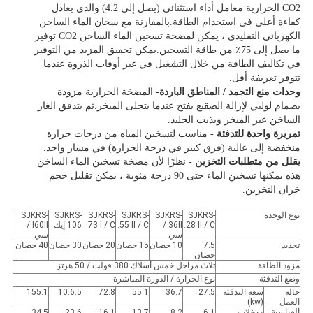
CO2 الحرارية معامل أداء استثنائي (يصل إلى 4.2) والذي يعادل
كفاءة أعلى في استخدام الطاقة.بالمقارنة مع سخان الماء الساخن
الكهربائي التقليدي ، يمكن لمضخة تسخين الماء الساخن CO2 توفير
ما يصل إلى 75٪ من طاقة التسخين.يمكن تحقيق المزيد من التوفير
في تكاليف الطاقة من خلال التشغيل في غير أوقات الذروة عندما
تتوفر تعريفة أقل.
وحدات منع التجمد / المناطق الباردة
- المضخة الحرارية مزودة
بصمام لولبي لإزالة الصقيع يفتح عندما يتجلى المبخر.ثم يتدفق الغاز
الساخن عبر المبخر ويذيب الجليد.
تمريرة واحدة للتدفئة
- مناسب لتسخين المياه من درجات حرارة
منخفضة إلى عالية (فرق كبير في درجة الحرارة) في مسار واحد.
يقلل من متطلبات التخزين
- نظرًا لأن مضخة تسخين الماء الساخن
هذه يمكنها تسخين الماء حتى 90 درجة مئوية ، يمكن تقليل حجم
خزان التخزين.
نوع الوحدة
SJKRS-
SJKRS-
SJKRS-
SJKRS-
SJKRS-
SJKRS-
28 II / C.
36II /
55 II / C.
73 I / C
106 إيك
I60II /
سي
سي
تحديد
7.5
10 حصان
15 حصان
20 حصان
30 حصان
40 حصان
حصان
مزود الطاقة
ثلاث مراحل خمس أسلاك 380 فولت / 50 هرتز
وضع التدفئة
نوع الحرارة / الدورة المباشرة
حالة
سعة التدفئة
27.5
36.7
55.1
72.8
10.6.5
155.1
العمل
(kw)
القياسية
مدخلات
6.1
8.2
13.7
16.1
23.6
34.5