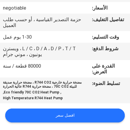
في
الأسعار:
negotiable
المصنع
تفاصيل التغليف:
حزمة التصدير القياسية ، أو حسب طلب
العميل
مراقبة
وقت التسليم:
1-30 يوم عمل
الجودة
شروط الدفع:
L / C ، D / A ، D / P ، T / T ، ويسترن
يونيون ، موني جرام
اتصل
القدرة على
80000 قطعة / سنة
بنا
العرض:
تسليط الضوء:
مضخة حرارية خارجية R744 CO2 ، مضخة حرارية صديقة
للبيئة 70C CO2 ، مضخة حرارية R744 عالية الحرارة
أخبار
,
,
Eco friendly 70C CO2 Heat Pump
High Temperature R744 Heat Pump
القضايا
افضل سعر
اطلب