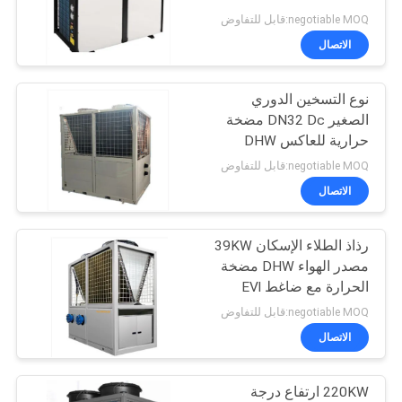
عرض
negotiable MOQ:قابل للتفاوض
أسعار
الاتصال
8
نوع التسخين الدوري
خريطة
مضخة حرارة سبا
الصغير DN32 Dc مضخة
الموقع
حرارية للعاكس DHW
negotiable MOQ:قابل للتفاوض
سياسة
الاتصال
الخصوصية
رذاذ الطلاء الإسكان 39KW
25
مصدر الهواء DHW مضخة
الحرارة مع ضاغط EVl
مضخة حرارة DHW
negotiable MOQ:قابل للتفاوض
الاتصال
220KW ارتفاع درجة