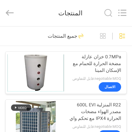
Saving
Technology
Co.,
المنتجات
Ltd..
All
Rights
Reserved.
Developed
الصفحة
9
by
جميع المنتجات
ECER
الرئيسية
مضخة حرارة عالية
الحرارة
0.7MPa خزان عازلة
منتجات
مضخة الحرارة للحمام مع
الإسكان المينا
فيديوهات
negotiable MOQ:قابل للتفاوض
الاتصال
35
معلومات
R22 المنزلية 600L EVI
عنا
مضخة حرارة CO2
مصدر الهواء مضخات
الحرارة IPX4 مع تحكم واي
جولة
فاي
negotiable MOQ:قابل للتفاوض