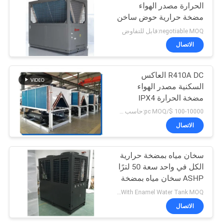
الحرارة مصدر الهواء
مضخة حرارية حوض ساخن
26
380 فولت
negotiable MOQ:قابل للتفاوض
مضخة حرارة مصدر
الاتصال
الهواء EVI
R410A DC العاكس
السكنية مصدر الهواء
مضخة الحرارة IPX4
للمطعم
100-10000 $/pc MOQ:حاسب شخصي 1
الاتصال
19
مضخة حرارية بعاكس
سخان مياه بمضخة حرارية
الكل في واحد سعة 50 لترًا
تيار مستمر
ASHP سخان مياه بمضخة
حرارية خارجية
NegotiableDomestic Air Source Heat Pump All In One Heat Cooling And Hot Water9DHW) With Enamel Water Tank MOQ:قابل للتفاوض
الاتصال