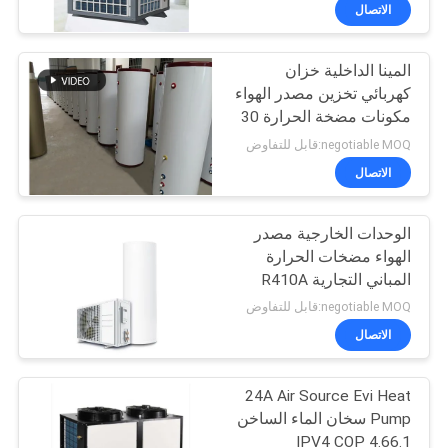
في
الاتصال
المصنع
المينا الداخلية خزان
7
كهربائي تخزين مصدر الهواء
مراقبة
مكونات مضخة الحرارة 30
مضخة حرارة مصدر
الجودة
لتر 1500 واط
negotiable MOQ:قابل للتفاوض
الهواء
الاتصال
اتصل
الوحدات الخارجية مصدر
بنا
الهواء مضخات الحرارة
المباني التجارية R410A
28
أخبار
negotiable MOQ:قابل للتفاوض
مضخة حرارة مصدر
الاتصال
القضايا
الهواء لحمام السباحة
24A Air Source Evi Heat
Pump سخان الماء الساخن
اطلب
IPV4 COP 4.66.1