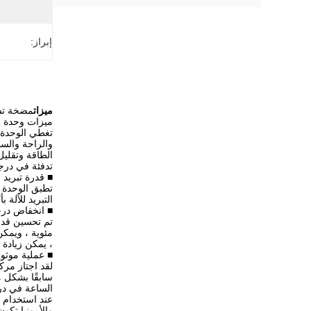
إبراز:
ميزات
مضخة تسخين مصدر الهوا
ميزات وحدة وحدة درجة
والراحة والسل
الطاقة وتقليل
تدفئة في در
■ قدرة تبريد
تطبق الوحدة ت
التبريد للآلة ب
■ انخفاض درجة
، يمكن زيادة سعة التسخين بأكثر
■ عملية موثوق
سابقًا بشكل م
الساعة في درجة حرارة م
عند استخدام ه