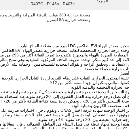
المبرد:
R407C ، R143a ، R407c
مضخة حرارية 380 فولت للتدفئة المنزلية والتبريد
, 
ومضخة حرارية
ومضخة حرارية 8A للمنزل
ء EVI العاكس DC لمبرد مياه منطقة المناخ البارد
 الحرارة المنخفضة للغاية: مضخة حرارية مصدر الهواء EVI العاكس DC لمبرد مياه منطقة المناخ البارد
تغطي الوحدة المعيار
امة إلى حد كبير.تبتكر الوحدة طريقة التدفئة المركزية التقليدية وهي منتج مثا
 الانبعاثات ، وتحقيق الراحة والفوائد المحددة للمستخدمين ، وحماية بيئة ال
جات حرارة محيطة منخفضة.
 أفضل
قنية المحتوى الحراري النفاث على نظام التبريد لزيادة التبادل الحراري للوح
أكملها ، والتي يمكن أن تزيد السعة بأكثر من 12٪.
 الحرارة المحيطة والتدفئة القوية
مئوية ، ويمكن أن تصل درجة حرارة بيئة العمل ال
 من 30٪ ، ويمكن زيادة نسبة كفاءة الطاقة بأكثر من 20٪ ؛
ة ، منخفضة الكربون وحماية البيئة
لقد اجتاز مركز اختبار الوحدة شهادة غرفة اختبار CNAS ، 
وثوق.العمر التشغيلي للوحدة يصل إلى خمسة عشر عامًا.لا يتأثر بالبيئة ويم
حيطة بين -20 درجة مئوية -43 درجة مئوية.
ذه الوحدة كجهاز تدفئة في فصل الشتاء في المناطق الشمالية ، فإن انبعاثاتها 
والأمونيا تكون "0".تقليل تلوث الهواء وحماية البيئة.وفقًا لمتطلبات العملاء ، يمكن توف