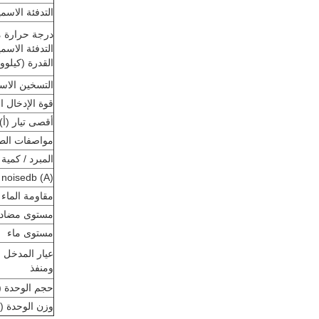
التدفئة الاسم
درجة حرارة 
التدفئة الاسمي
القدرة (كيلوو
التسخين الاسم
قوة الإدخال ال
أقصى تيار (أ)
مواصفات الطا
المبرد / كمية
noisedb (A)
مقاومة الماء kPa
مستوى مضاد 
مستوى ماء
عيار المدخل
ومنفذ
حجم الوحدة (
وزن الوحدة (