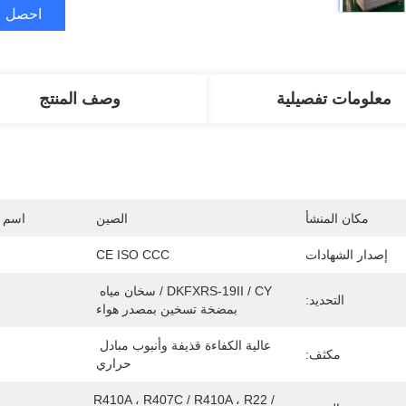
احصل ع
معلومات تفصيلية
وصف المنتج
مكان المنشأ
الصين
اسم ا
إصدار الشهادات
CE ISO CCC
DKFXRS-19II / CY / سخان مياه 
التحديد:
بمضخة تسخين بمصدر هواء
عالية الكفاءة قذيفة وأنبوب مبادل 
مكثف:
حراري
R410A ، R407C / R410A ، R22 / 