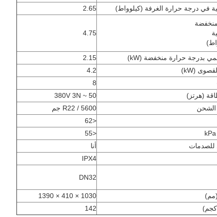
ية في درجة حرارة الغرفة (كيلوواط)
2.65
منخفضة
ة
4.75
اط)
ي بدرجة حرارة منخفضة (kW)
2.15
قصوى (kW)
4.2
8
قة (هرتز)
380V 3N ~ 50
 الشحن
R22 / 5600 جم
<62
<55
للصدمات
أنا
IPX4
DN32
مم)
1030 × 410 × 1390
كجم)
142