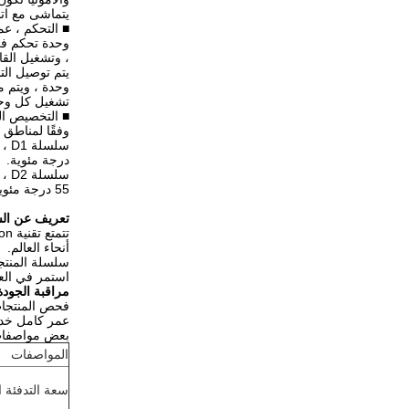
يتماشى مع اتج
■ التحكم ، عم
، وتشغيل القا
وحدة ، ويتم م
تشغيل كل وحد
■ التخصيص ال
وفقًا لمناطق ا
درجة مئوية.
55 درجة مئوية.
تعريف عن ال
أنحاء العالم.
سلسلة المنتج
استمر في العمل وفقًا لل
مراقبة الجودة
فحص المنتجات بنسبة 100٪ قبل التسليم ، اختبار 3 عبارات لضم
عمر كامل خدمة
بعض مواصفات المضخة ا
المواصفات
سعة التدفئة ا