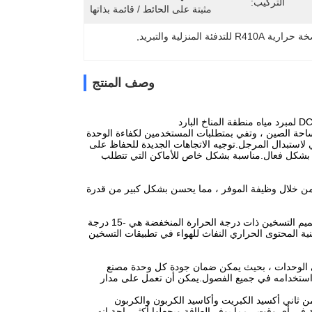
التركيب:
مثبتة على الحائط / قائمة بذاتها
 R410A للتدفئة المنزلية والتبريد
, 
وصف المنتج
ية المبردة بالهواء والمجهزة بتكنولوجيا تعزيز النفاثة أكثر من 95٪ من مساحة الصين ، وتفي بمتطلبات المستخدمين لكفاءة الوحدة
لي لاستبدال المرجل.توجيه الاتجاهات الجديدة للحفاظ على
أرض بشكل فعال.مناسبة بشكل خاص للأماكن التي تتطلب
دة من خلال وظيفة الموفر ، مما يحسن بشكل كبير من قدرة
تم تحسين قدرة التسخين للوحدة تحت درجة حرارة منخفضة بشكل كبير.درجة حرارة بيئة تصميم التسخين ذات درجة الحرارة المنخفضة هي -15 درجة
قصوى إلى -20 درجة مئوية.عند استخدام تقنية المحتوى الحراري النفاث للهواء في تطبيقات التسخين
ويقوم بإجراء اختبارات صارمة على الوحدات ، بحيث يمكن ضمان جودة كل وحدة مصنع
كن استخدامه في جميع الفصول.يمكن أن تعمل على مدار
من ثاني أكسيد الكبريت وأكاسيد الكربون والكربون
ير التدفئة في أي وقت ، مما يوفر الطاقة ويجعلها أكثر راحة.إنه