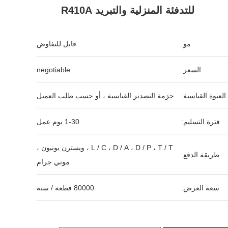
للتدفئة المنزلية والتبريد R410A
مو:
قابل للتفاوض
السعر:
negotiable
العبوة القياسية:
حزمة التصدير القياسية ، أو حسب طلب العميل
فترة التسليم:
1-30 يوم عمل
L / C ، D / A ، D / P ، T / T ، ويسترن يونيون ،
طريقة الدفع:
موني جرام
سعة العرض:
80000 قطعة / سنة