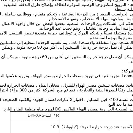
اه الترويج للتكنولوجيا الوطنية الموفرة للطاقة وإصلاح طرق التدفئة التقليدية.
لية بسيطة
ئمة ، وواجهة سهلة الاستخدام ، وسهلة الاستخدام.
راقبة البيانات وحالة التشغيل ، ويتم تحديد عدد الوحدات.
ة مستقلة نسبيًا والتحكم المركزي ؛وظائف حماية متعددة تضمن التشغيل الآمن
متنوع والموجه للمستخدم
لمستخدمين المختلفة والاستخدامات ، يتم تقسيم الوحدة النمطية إلى سلسلتين: D1 و D2
سلسلة D2 ، يمكن أن تصل درجة حرارة التسخ
شركة:
تتمتع تقنية Leomon بتجربة غنية في توريد مضخات الحرارة بمصدر الهواء ، وتزويد علا
ات: مضخات تسخين مصدر الهواء للمنزل ، سخان المياه ، مضخات الحرارة لحمام 
قدرة الفنية والتجارية ، فقد تم منح الشركة أكثر من 300 براءة اختراع ، ومصنع معياري لتزويد المضخات الحرارية.
:
ان الجودة والكمية الصحيحة قبل التسليم
 ما بعد البيع
لحرارية لمصدر الهواء العاكس DC لمبرد مياه منطقة المناخ البارد
DKFXRS-11II / R.
لاسمية عند درجة حرارة الغرفة (كيلوواط)
10.9