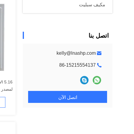
مكيف سبليت
اتصل بنا
kelly@lnashp.com
86-15215554137
لمصدر اله
اتصل الآن