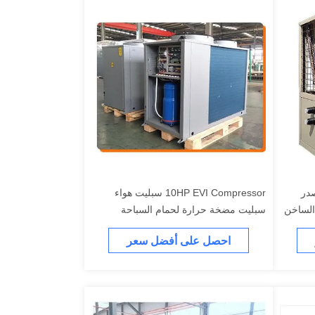
مصدر
10HP EVI Compressor سبليت هواء
 الساخن
سبليت مضخة حرارة لحمام السباحة
36.7KW
احصل على أفضل سعر