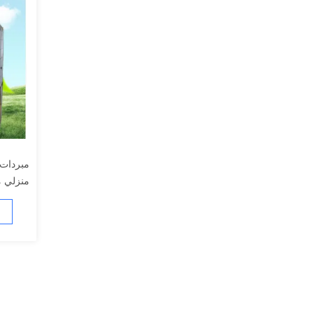
منزلي مض