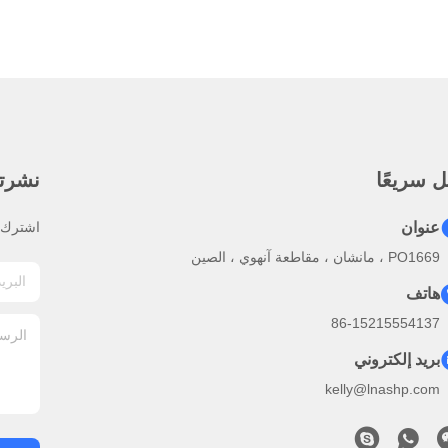
 سريعًا
نشرتنا
عنوان
اشترك ف
PO1669 ، مانشان ، مقاطعة آنهوي ، الصين
هاتف
86-15215554137
بريد إلكتروني
kelly@lnashp.com