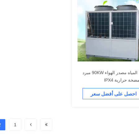
مبردات المياه مصدر الهواء 90KW مبرد
خة حرارية IPX4
احصل على أفضل سعر
2
1