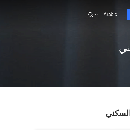
Arabic
ني
السكني