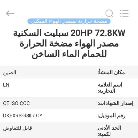
Copyright
©
2021
-
2026
مضخة حرارية لمصدر الهواء السكني
Maanshan
Leonon
Energy
20HP 72.8KW سبليت السكنية
الصفحة
Saving
Technology
مصدر الهواء مضخة الحرارة
الرئيسية
Co.,
Ltd..
All
للحمام الماء الساخن
Rights
Reserved.
منتجات
Developed
by
ECER
مكان المنشأ:
الصين
فيديوهات
اسم العلامة
LN
التجارية:
معلومات
إصدار الشهادات:
CE ISO CCC
عنا
رقم الموديل:
DKFXRS-38II / CY
الحد الأدنى
قابل للتفاوض
جولة
لكمية: