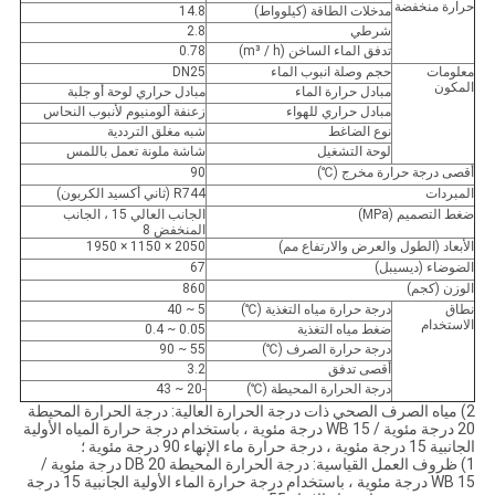
حرارة منخفضة
مدخلات الطاقة (كيلوواط)
14.8
شرطي
2.8
تدفق الماء الساخن (m³ / h)
0.78
معلومات
حجم وصلة انبوب الماء
DN25
المكون
مبادل حرارة الماء
مبادل حراري لوحة أو جلبة
مبادل حراري للهواء
زعنفة ألومنيوم لأنبوب النحاس
نوع الضاغط
شبه مغلق الترددية
لوحة التشغيل
شاشة ملونة تعمل باللمس
أقصى درجة حرارة مخرج (℃)
90
المبردات
R744 (ثاني أكسيد الكربون)
ضغط التصميم (MPa)
الجانب العالي 15 ، الجانب
المنخفض 8
الأبعاد (الطول والعرض والارتفاع مم)
2050 × 1150 × 1950
الضوضاء (ديسيبل)
67
الوزن (كجم)
860
نطاق
درجة حرارة مياه التغذية (℃)
5 ~ 40
الاستخدام
ضغط مياه التغذية
0.05 ~ 0.4
درجة حرارة الصرف (℃)
55 ~ 90
أقصى تدفق
3.2
درجة الحرارة المحيطة (℃)
-20 ~ 43
2) مياه الصرف الصحي ذات درجة الحرارة العالية: درجة الحرارة المحيطة
20 درجة مئوية / WB 15 درجة مئوية ، باستخدام درجة حرارة المياه الأولية
الجانبية 15 درجة مئوية ، درجة حرارة ماء الإنهاء 90 درجة مئوية ؛
1) ظروف العمل القياسية: درجة الحرارة المحيطة DB 20 درجة مئوية /
WB 15 درجة مئوية ، باستخدام درجة حرارة الماء الأولية الجانبية 15 درجة