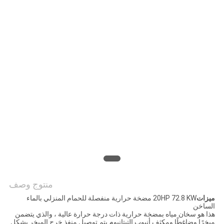
عرض
أسعار
خريطة
الموقع
سياسة
الخصوصية
منتوج وصف
ميزات
20HP 72.8 KW مضخة حرارية منفصلة للحمام المنزلي بالماء
الساخن
هذا هو سخان مياه بمضخة حرارية ذات درجة حرارة عالية ، والذي يتضمن
مبخرًا وضاغطًا ومكثف أنبوب التيتانيوم.يتم توصيل منفذ خرج المبخر بشكل