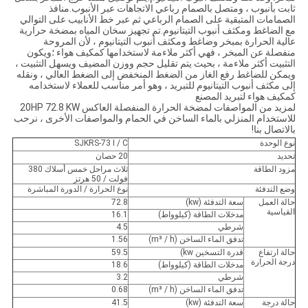
ثابت بأنبوب ، ومتصل بالصمام رباعي الاتجاهات عبر الأنبوب.منافذ
الصمامات المتبقية على الصمام الرباعي ثم عبر خط الأنابيب على التوالي
مع الضاغط ومكثف أنبوب التيتانيوم.تم تجهيز سخان المياه بمضخة حرارية
عالية الحرارة بمبخر وضاغط ومكثف أنبوب التيتانيوم ، لأن المروحة
منفصلة عن المبخر ، فهي أكثر ملاءمة لاستخدامها كمكيف هواء ؛ويكون
التثبيت أكثر ملاءمة ، بحيث يتم تقليل حجم ووزن المضيف ويسهل التثبيت ،
ويمكن للضاغط رفع الغاز من الضغط المنخفض إلى الضغط العالي ، ونقله
إلى مكثف أنبوب التيتانيوم للتبريد ، وهو أمر مناسب للعملاء لاستخدامه
كمكيف هواء لتبريد المصنع
لمزيد من المواصفات لمضخة الحرارة المنفصلة العاكس 20HP 72.8 KW
للاستخدام المنزلي بالماء الساخن في الحمام والمواصفات الأخرى ، نرحب
بالاتصال بنا!
نوع الوحدة
SJKRS-73 I / C
تحديد
20 حصان
مزود الطاقة
ثلاث مراحل خمس أسلاك 380
فولت / 50 هرتز
وضع التدفئة
نوع الحرارة / الدورة المباشرة
حالة العمل
سعة التدفئة (kw)
72.8
القياسية
مدخلات الطاقة (كيلوواط)
16.1
شرطي
4.5
تدفق الماء الساخن (m³ / h)
1.56
حالة ارتفاع
قدرة التسخين kw)
59.5
درجة الحرارة
مدخلات الطاقة (كيلوواط)
18.6
شرطي
3.2
تدفق الماء الساخن (m³ / h)
0.68
حالة درجة
سعة التدفئة (kw)
41.5