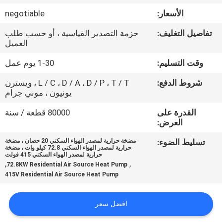
في
الأسعار:
negotiable
المصنع
تفاصيل التغليف:
حزمة التصدير القياسية ، أو حسب طلب
العميل
مراقبة
وقت التسليم:
1-30 يوم عمل
الجودة
شروط الدفع:
L / C ، D / A ، D / P ، T / T ، ويسترن
يونيون ، موني جرام
اتصل
القدرة على
80000 قطعة / سنة
بنا
العرض:
تسليط الضوء:
مضخة حرارية لمصدر الهواء السكني 20 حصان ، مضخة
حرارية لمصدر الهواء السكني 72.8 كيلو وات ، مضخة
أخبار
حرارية لمصدر الهواء السكني 415 فولت
,
,
72.8KW Residential Air Source Heat Pump
415V Residential Air Source Heat Pump
القضايا
افضل سعر
اطلب