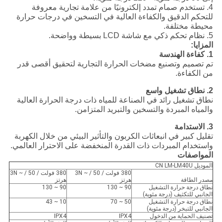
4. تستخدم صمام تمدد إلكترونيًا من علامة تجارية معروفة
للتحكم الدقيق والكفاءة العالية في التسخين في درجات حرارة
محيطة مختلفة.
5. نظام تحكم ذكي مع شاشة LCD بسيطة وواضحة.
المزايا:
1. كفاءة الهندسة
تم تصميم وتصنيع مضخات الحرارة التجارية لتحقيق أقصى قدر
من الكفاءة.
2. نطاق تشغيل واسع
نطاق تشغيل رائد في الصناعة للمياه ذات درجة الحرارة العالية
والمياه المبردة والتسخين والتبريد المتزامن.
3. الاستدامة
تقليل كبير في انبعاثات الكربون والتأثير البيئي من خلال الكهربة
واستخدام المبردات ذات القدرة المنخفضة على الاحترار العالمي.
المواصفات
الموديل CN LM-LM40U
380 فولت / 3N ~ / 50
380 فولت / 3N ~ / 50
مصدر الطاقة
هرتز
هرتز
نطاق درجة حرارة التشغيل
90 ~ 130
90 ~ 130
الجانبي للتكثيف (درجة مئوية)
نطاق درجة حرارة التشغيل
50 ~ 70
10 ~ 43
الجانبي للتبخر (درجة مئوية)
تصنيف الحماية من الدخول
IPX4
IPX4