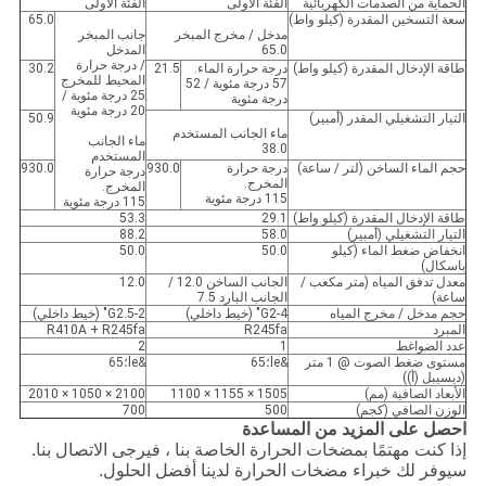
الحماية من الصدمات الكهربائية
الفئة الأولى
الفئة الأولى
سعة التسخين المقدرة (كيلو واط)
65.0
مدخل / مخرج المبخر
جانب المبخر
65.0
المدخل
/ درجة حرارة
طاقة الإدخال المقدرة (كيلو واط)
درجة حرارة الماء.
21.5
30.2
المحيط للمخرج
57 درجة مئوية / 52
25 درجة مئوية /
درجة مئوية
20 درجة مئوية
التيار التشغيلي المقدر (أمبير)
50.9
ماء الجانب المستخدم
ماء الجانب
38.0
المستخدم
حجم الماء الساخن (لتر / ساعة)
درجة حرارة
930.0
930.0
درجة حرارة
المخرج.
المخرج.
115 درجة مئوية
115 درجة مئوية
طاقة الإدخال المقدرة (كيلو واط)
29.1
53.3
التيار التشغيلي (أمبير)
58.0
88.2
انخفاض ضغط الماء (كيلو
50.0
50.0
باسكال)
معدل تدفق المياه (متر مكعب /
الجانب الساخن 12.0 /
12.0
ساعة)
الجانب البارد 7.5
حجم مدخل / مخرج المياه
4-G2" (خيط داخلي)
2-G2.5" (خيط داخلي)
المبرد
R245fa
R410A + R245fa
عدد الضواغط
1
2
مستوى ضغط الصوت @ 1 متر
&le؛65
&le؛65
(ديسيبل (أ))
الأبعاد الصافية (مم)
1505 × 1155 × 1100
2100 × 1050 × 2010
الوزن الصافي (كجم)
500
700
احصل على المزيد من المساعدة
إذا كنت مهتمًا بمضخات الحرارة الخاصة بنا ، فيرجى الاتصال بنا.
سيوفر لك خبراء مضخات الحرارة لدينا أفضل الحلول.