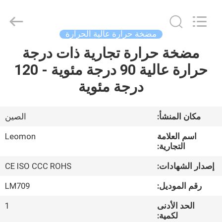
Saving
Technology
Co.,
Ltd..
All
مضخة حرارة عالية الحرارة
Rights
Reserved.
Developed
مضخة حرارة تجارية ذات درجة
الصفحة
by
ECER
حرارة عالية 90 درجة مئوية - 120
الرئيسية
درجة مئوية
منتجات
مكان المنشأ:
الصين
فيديوهات
اسم العلامة
Leomon
التجارية:
معلومات
إصدار الشهادات:
CE ISO CCC ROHS
عنا
رقم الموديل:
LM709
الحد الأدنى
1
جولة
لكمية: