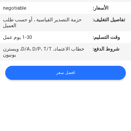
في
الأسعار:
negotiable
المصنع
تفاصيل التغليف:
حزمة التصدير القياسية ، أو حسب طلب
العميل
مراقبة
وقت التسليم:
1-30 يوم عمل
الجودة
شروط الدفع:
خطاب الاعتماد، D/A، D/P، T/T، ويسترن
يونيون
اتصل
بنا
افضل سعر
أخبار
القضايا
اطلب