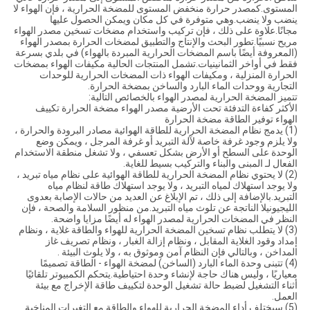
المستوى.كمصدر حرارة منخفض المستوى للمضخة الحرارية ، فإن الهواء لا
ينضب ولا ينضب.وهي متوفرة في كل مكان ويمكن الحصول عليها
مجانًا.علاوة على ذلك ، فإن تركيب واستخدام مضخات تسخين مصدر الهواء
مريح نسبيًا.تطور البحث والإنتاج والتطبيق لمضخات الحرارة بمصدر الهواء
(المعروفة أيضًا باسم المضخات الحرارية المبردة بالهواء) في بلدي بسرعة
فقط في أواخر الثمانينيات.تشمل المنتجات الحالية مكيفات الهواء بمضخات
الحرارة المنزلية ، ومكيفات الهواء ذات المضخات الحرارية للوحدات
التجارية ووحدات الماء البارد والساخن بمضخة الحرارة.
تتميز المضخة الحرارية لمصدر الهواء بالخصائص التالية:
الأكثر كفاءة التدفئة تحت الأرضية مصدر الهواء مضخة الحرارة تكييف
الهواء توفير الطاقة مضخة الحرارة
(1) يدمج نظام المضخة الحرارية للطاقة الهوائية مصادر البرودة والحرارة ،
ولا يلزم وجود غرفة خاصة لآلة التبريد أو غرفة المرجل ، ويمكن وضع
الوحدة على السطح أو الأرض بشكل تعسفي ، ولا تشغل منطقة الاستخدام
الفعال لـ المبنى والبناء والتركيب بسيط للغاية.
(2) لا يحتوي نظام المضخة الحرارية للطاقة الهوائية على نظام مياه تبريد ،
ولا يوجد استهلاك لمياه التبريد ، ولا يوجد استهلاك طاقة لنظام مياه
التبريد.بالإضافة إلى ذلك ، تم الإبلاغ عن العديد من حالات الإصابة بعدوى
الليجيونيلا الناتجة عن تلوث مياه التبريد.من منظور السلامة والصحة ، فإن
النظر في المضخات الحرارية لمصدر الهواء له أيضًا مزايا واضحة.
(3) لا يتطلب نظام تسخين المضخة الحرارية للهواء والطاقة غلاية ، ونظام
إمداد وقود الغلاية المقابل ، ونظام إزالة الغبار ، ونظام تصريف غاز
المداخن ، وبالتالي فإن النظام آمن وموثوق به ، ولا يلوث البيئة .
(4) تتبنى وحدة الماء البارد (الساخن) لمضخة الهواء - الطاقة تصميمًا
معياريًا ، وليس هناك حاجة لإنشاء وحدة احتياطية.يتحكم الكمبيوتر تلقائيًا
أثناء التشغيل لضبط حالة تشغيل الوحدة لتكييف طاقة الإخراج مع بيئة
العمل.
(5) سيختلف أداء المضخة الحرارية للهواء والطاقة مع التغيرات المناخية