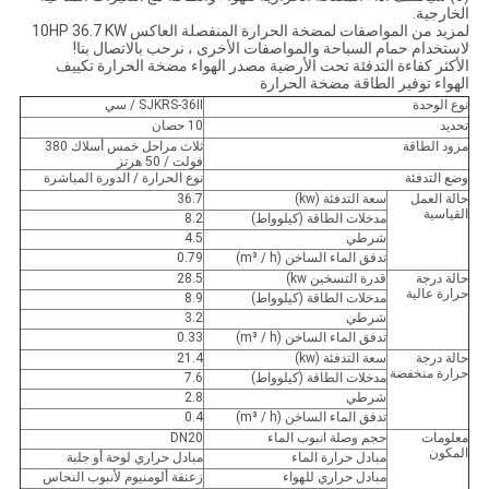
الخارجية.
لمزيد من المواصفات لمضخة الحرارة المنفصلة العاكس 10HP 36.7 KW
لاستخدام حمام السباحة والمواصفات الأخرى ، نرحب بالاتصال بنا!
الأكثر كفاءة التدفئة تحت الأرضية مصدر الهواء مضخة الحرارة تكييف
الهواء توفير الطاقة مضخة الحرارة
نوع الوحدة
SJKRS-36II / سي
تحديد
10 حصان
مزود الطاقة
ثلاث مراحل خمس أسلاك 380
فولت / 50 هرتز
وضع التدفئة
نوع الحرارة / الدورة المباشرة
حالة العمل
سعة التدفئة (kw)
36.7
القياسية
مدخلات الطاقة (كيلوواط)
8.2
شرطي
4.5
تدفق الماء الساخن (m³ / h)
0.79
حالة درجة
قدرة التسخين kw)
28.5
حرارة عالية
مدخلات الطاقة (كيلوواط)
8.9
شرطي
3.2
تدفق الماء الساخن (m³ / h)
0.33
حالة درجة
سعة التدفئة (kw)
21.4
حرارة منخفضة
مدخلات الطاقة (كيلوواط)
7.6
شرطي
2.8
تدفق الماء الساخن (m³ / h)
0.4
معلومات
حجم وصلة انبوب الماء
DN20
المكون
مبادل حرارة الماء
مبادل حراري لوحة أو جلبة
مبادل حراري للهواء
زعنفة ألومنيوم لأنبوب النحاس