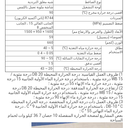
نوع الضاغط
شبه مغلق الترددية
لوحة التشغيل
شاشة ملونة تعمل باللمس
أقصى درجة حرارة مخرج (℃)
90
المبردات
R744 (ثاني أكسيد الكربون)
ضغط التصميم (MPa)
الجانب العالي 15 ، الجانب
المنخفض 8
الأبعاد (الطول والعرض والارتفاع مم)
1600 × 950 × 1500
الضوضاء (ديسيبل)
59
الوزن (كجم)
660
نطاق
درجة حرارة مياه التغذية (℃)
5 ~ 40
الاستخدام
ضغط مياه التغذية
0.05 ~ 0.4
درجة حرارة النفايات السائلة (℃)
55 ~ 90
أقصى تدفق
1.5
درجة الحرارة المحيطة (℃)
-20 ~ 43
1) ظروف العمل القياسية: درجة الحرارة المحيطة DB 20 درجة مئوية /
WB 15 درجة مئوية ، باستخدام درجة حرارة الماء الأولية الجانبية 15 درجة
مئوية ، درجة حرارة ماء الإنهاء 55 درجة مئوية ؛
2) ارتفاع درجة الحرارة المتدفقة: درجة الحرارة المحيطة DB 20 درجة
مئوية / WB 15 درجة مئوية ، باستخدام درجة حرارة المياه الأولية الجانبية
15 درجة مئوية ، درجة حرارة ماء الإنهاء 90 درجة مئوية ؛
3) ظروف العمل ذات درجة الحرارة المنخفضة: درجة الحرارة المحيطة
DB-10 ° C ، باستخدام درجة حرارة الماء الأولية الجانبية 9 ° C ، درجة
حرارة الماء النهائي 55 ° C ؛
بعض المشاريع لمضخة الحرارة المنفصلة 10 حصان 36.7 كيلو وات لحمام
السباحة