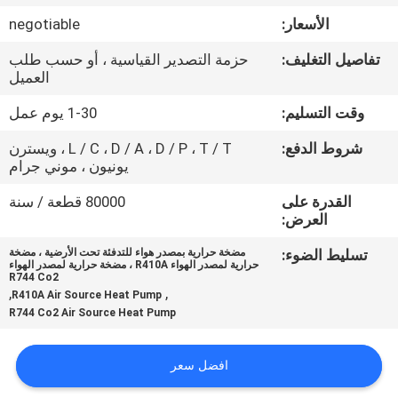
في
الأسعار:
negotiable
المصنع
تفاصيل التغليف:
حزمة التصدير القياسية ، أو حسب طلب
العميل
مراقبة
وقت التسليم:
1-30 يوم عمل
الجودة
شروط الدفع:
L / C ، D / A ، D / P ، T / T ، ويسترن
يونيون ، موني جرام
اتصل
القدرة على
80000 قطعة / سنة
بنا
العرض:
تسليط الضوء:
مضخة حرارية بمصدر هواء للتدفئة تحت الأرضية ، مضخة
حرارية لمصدر الهواء R410A ، مضخة حرارية لمصدر الهواء
أخبار
R744 Co2
,
,
R410A Air Source Heat Pump
R744 Co2 Air Source Heat Pump
القضايا
افضل سعر
اطلب