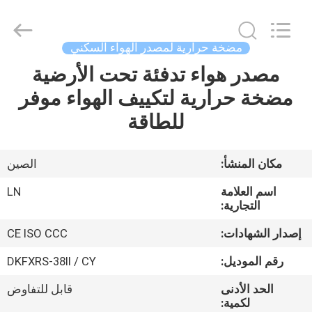
Copyright
©
2021
-
2026
مضخة حرارية لمصدر الهواء السكني
Maanshan
Leonon
Energy
مصدر هواء تدفئة تحت الأرضية
الصفحة
Saving
Technology
مضخة حرارية لتكييف الهواء موفر
الرئيسية
Co.,
Ltd..
All
للطاقة
Rights
Reserved.
منتجات
Developed
by
ECER
مكان المنشأ:
الصين
فيديوهات
اسم العلامة
LN
التجارية:
معلومات
إصدار الشهادات:
CE ISO CCC
عنا
رقم الموديل:
DKFXRS-38II / CY
الحد الأدنى
قابل للتفاوض
جولة
لكمية: