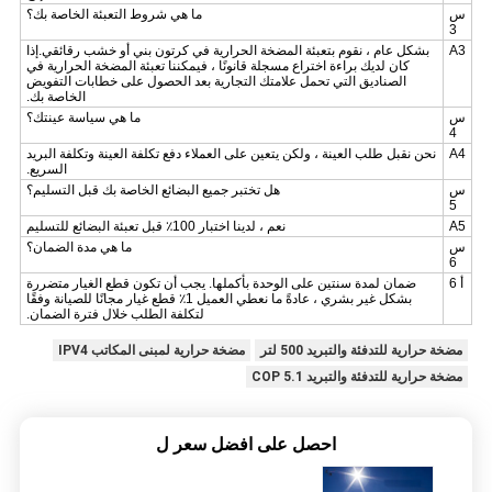
س
ما هي شروط التعبئة الخاصة بك؟
3
A3
بشكل عام ، نقوم بتعبئة المضخة الحرارية في كرتون بني أو خشب رقائقي.إذا
كان لديك براءة اختراع مسجلة قانونًا ، فيمكننا تعبئة المضخة الحرارية في
الصناديق التي تحمل علامتك التجارية بعد الحصول على خطابات التفويض
الخاصة بك.
س
ما هي سياسة عينتك؟
4
A4
نحن نقبل طلب العينة ، ولكن يتعين على العملاء دفع تكلفة العينة وتكلفة البريد
السريع.
س
هل تختبر جميع البضائع الخاصة بك قبل التسليم؟
5
A5
نعم ، لدينا اختبار 100٪ قبل تعبئة البضائع للتسليم
س
ما هي مدة الضمان؟
6
أ 6
ضمان لمدة سنتين على الوحدة بأكملها.
يجب أن تكون قطع الغيار متضررة
بشكل غير بشري ،
عادةً ما نعطي العميل 1٪ قطع غيار مجانًا للصيانة وفقًا
لتكلفة الطلب خلال فترة الضمان.
مضخة حرارية للتدفئة والتبريد 500 لتر
مضخة حرارية لمبنى المكاتب IPV4
مضخة حرارية للتدفئة والتبريد 5.1 COP
احصل على افضل سعر ل