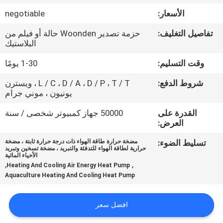
في
الأسعار:
negotiable
المصنع
تفاصيل التغليف:
حزمة تصدير Woonden حالة أو فيلم من
البلاستيك
مراقبة
وقت التسليم:
1-30 يومًا
الجودة
شروط الدفع:
L / C ، D / A ، D / P ، T / T ، ويسترن
يونيون ، موني جرام
اتصل
القدرة على
50000 جهاز كمبيوتر شخصى / سنة
بنا
العرض:
تسليط الضوء:
مضخة حرارة طاقة الهواء ذات درجة حرارة ثابتة ، مضخة
حرارية لطاقة الهواء للتدفئة والتبريد ، مضخة تسخين وتبريد
أخبار
الأحياء المائية
,
,
Heating And Cooling Air Energy Heat Pump
Aquaculture Heating And Cooling Heat Pump
القضايا
افضل سعر
اطلب