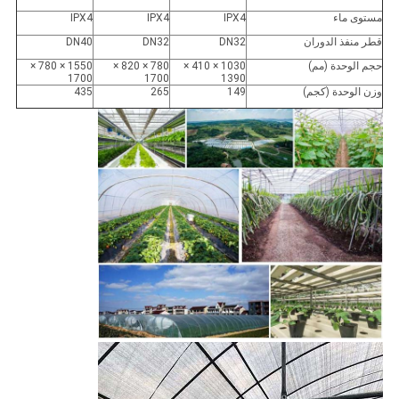
مستوى ماء
IPX4
IPX4
IPX4
قطر منفذ الدوران
DN32
DN32
DN40
حجم الوحدة (مم)
1030 × 410 ×
780 × 820 ×
1550 × 780 ×
1700
1700
1390
وزن الوحدة (كجم)
149
265
435