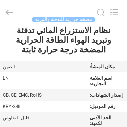
©
2021
-
2026
Maanshan
مضخة حرارية للتدفئة والتبريد
Leonon
Energy
نظام الاستزراع المائي تدفئة
الصفحة
Saving
Technology
Co.,
وتبريد الهواء الطاقة الحرارية
الرئيسية
Ltd..
All
المضخة درجة حرارة ثابتة
Rights
Reserved.
Developed
منتجات
by
ECER
مكان المنشأ:
الصين
فيديوهات
اسم العلامة
LN
التجارية:
معلومات
إصدار الشهادات:
CB, CE, EMC, RoHS
عنا
رقم الموديل:
KRY-24II
الحد الأدنى
قابل للتفاوض
جولة
لكمية: