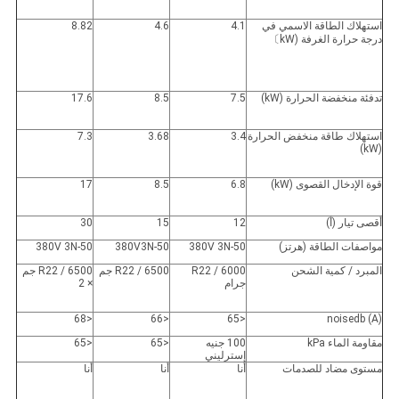
استهلاك الطاقة الاسمي في
4.1
4.6
8.82
درجة حرارة الغرفة (kW
〕
تدفئة منخفضة الحرارة (kW)
7.5
8.5
17.6
استهلاك طاقة منخفض الحرارة
3.4
3.68
7.3
(kW)
قوة الإدخال القصوى (kW)
6.8
8.5
17
أقصى تيار (أ)
12
15
30
مواصفات الطاقة (هرتز)
380V 3N-50
380V3N-50
380V 3N-50
المبرد / كمية الشحن
R22 / 6000
R22 / 6500 جم
R22 / 6500 جم
جرام
× 2
<68
<66
<65
noisedb (A)
مقاومة الماء kPa
100 جنيه
<
65
<65
إسترليني
مستوى مضاد للصدمات
أنا
أنا
أنا