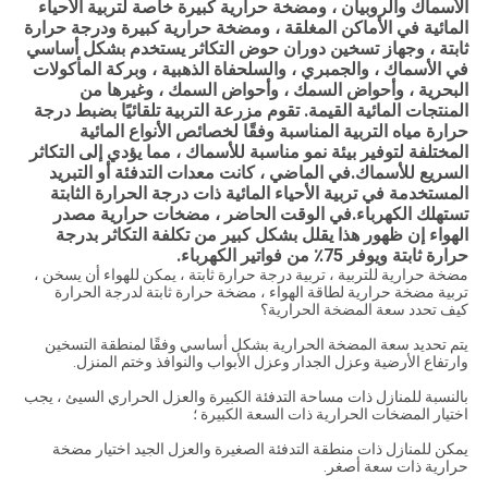
الأسماك والروبيان ، ومضخة حرارية كبيرة خاصة لتربية الأحياء
المائية في الأماكن المغلقة ، ومضخة حرارية كبيرة ودرجة حرارة
ثابتة ، وجهاز تسخين دوران حوض التكاثر يستخدم بشكل أساسي
في الأسماك ، والجمبري ، والسلحفاة الذهبية ، وبركة المأكولات
البحرية ، وأحواض السمك ، وأحواض السمك ، وغيرها من
المنتجات المائية القيمة. تقوم مزرعة التربية تلقائيًا بضبط درجة
حرارة مياه التربية المناسبة وفقًا لخصائص الأنواع المائية
المختلفة لتوفير بيئة نمو مناسبة للأسماك ، مما يؤدي إلى التكاثر
السريع للأسماك.في الماضي ، كانت معدات التدفئة أو التبريد
المستخدمة في تربية الأحياء المائية ذات درجة الحرارة الثابتة
تستهلك الكهرباء.في الوقت الحاضر ، مضخات حرارية مصدر
الهواء إن ظهور هذا يقلل بشكل كبير من تكلفة التكاثر بدرجة
حرارة ثابتة ويوفر 75٪ من فواتير الكهرباء.
مضخة حرارية للتربية ، تربية درجة حرارة ثابتة ، يمكن للهواء أن يسخن ،
تربية مضخة حرارية لطاقة الهواء ، مضخة حرارة ثابتة لدرجة الحرارة
كيف تحدد سعة المضخة الحرارية؟
يتم تحديد سعة المضخة الحرارية بشكل أساسي وفقًا لمنطقة التسخين
وارتفاع الأرضية وعزل الجدار وعزل الأبواب والنوافذ وختم المنزل.
بالنسبة للمنازل ذات مساحة التدفئة الكبيرة والعزل الحراري السيئ ، يجب
اختيار المضخات الحرارية ذات السعة الكبيرة ؛
يمكن للمنازل ذات منطقة التدفئة الصغيرة والعزل الجيد اختيار مضخة
حرارية ذات سعة أصغر.