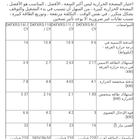
اختيار المضخة الحرارية ليس أكبر السعة ، الأفضل ، المناسب هو الأفضل ،
المضخة الحرارية كبيرة ، من السهل أن تتسبب في بدء التشغيل والتوقف
بشكل متكرر ، في نفس الوقت ، التكلفة مرتفعة ، وتوزيع الطاقة كبيرة ،
تسبب نفايات غير ضرورية ؛لا يوجد تأثير تسخين.
المواصفات
DKFXRS-9I /
DKFXRS-11I /
DKFXRS-11II
DKFXRS-16I /
CY
/ CY
CY
CY
التدفئة الاسمية في
9.6
10.9
10.8
16
درجة حرارة الغرفة
・
(كيلوواط)
استهلاك الطاقة الاسمي
2.17
2.63
2.7
3.9
في درجة حرارة الغرفة
〕
(kW
تدفئة منخفضة الحرارة
4.1
4.65
4.8
7.8
(kW)
استهلاك طاقة منخفض
1.85
2.1
2.16
3.37
الحرارة (kW)
قوة الإدخال القصوى
3
4.2
4.2
6.6
(kW)
أقصى تيار (أ)
16
23
8 أ
32
مواصفات الطاقة (هرتز)
220 فولت -
220 فولت -
380V3N-50
220 فولت -