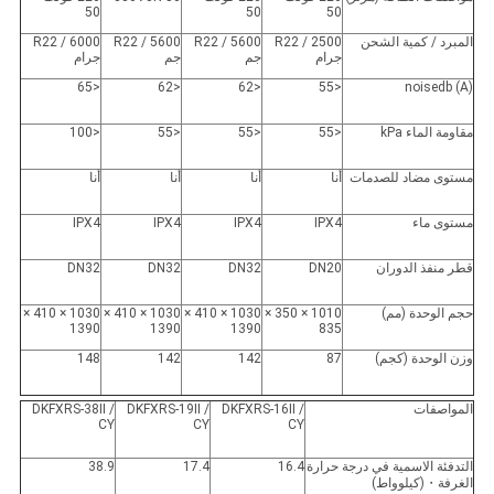
50
50
50
المبرد / كمية الشحن
R22 / 2500
R22 / 5600
R22 / 5600
R22 / 6000
جرام
جم
جم
جرام
<65
<62
<62
<55
noisedb (A)
مقاومة الماء kPa
<55
<
55
<
55
<
100
مستوى مضاد للصدمات
أنا
أنا
أنا
أنا
مستوى ماء
IPX4
IPX4
IPX4
IPX4
قطر منفذ الدوران
DN20
DN32
DN32
DN32
حجم الوحدة (مم)
1010 × 350 ×
1030 × 410 ×
1030 × 410 ×
1030 × 410 ×
1390
1390
1390
835
وزن الوحدة (كجم)
87
142
142
148
المواصفات
DKFXRS-16II /
DKFXRS-19II /
DKFXRS-38II /
CY
CY
CY
التدفئة الاسمية في درجة حرارة
16.4
17.4
38.9
الغرفة
・
(كيلوواط)