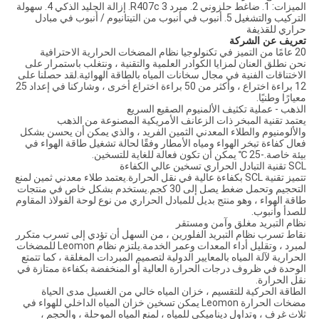
الميزات: 1. ضاغط حلزوني 2. مبرد R407c 3. إزالة الجليد الذكي 4. سهولة
التركيب والتشغيل 5. أنبوب في أنبوب من التيتانيوم / أنبوب في مبادل
حراري للقذيفة
تعريف عن الشركة
20 عامًا من التميز في تكنولوجيا نظام المضخات الحرارية الاحترافية
نحن نطلق العنان لمزايا الكوادر العلمية والتقنية ، ونتغلب باستمرار على
الاختناقات الفنية في مجال سخانات المياه بالطاقة الهوائية.لقد حصلنا على
12 براءة اختراع ، وأكثر من 50 براءة اختراع أخرى ، وشاركنا في إعداد 25
معيارًا وطنيًا.
الذهب - عملية تكثيف الألمنيوم الصقيع السريع
يعتمد تقنية المبخر ذات الزعانف الأمريكية المصنوعة من الذهب
والألومنيوم والطلاء المعدني الثمين الفريد ، والذي يمكن أن يحسن بشكل
فعال كفاءة تبخر الهواء ومياه الأمطار وفقًا لحالة تشغيل طاقة الهواء في
بيئة خاصة.-25 ℃ يمكن أن تكون فعالة للغاية للتسخين.
SCL تقنية التبادل الحراري تسخين عالي الكفاءة
تتميز تقنية SCL بكفاءة عالية في نقل الحرارة.يعتمد طلاء معدني ثمين لمنع
التحجيم وتحمل ضغط يصل إلى 30 كجم.يستخدم بشكل خاص في منتجات
طاقة الهواء ، وهو منتج بديل للمبادل الحراري من نوع لوحة الفولاذ المقاوم
للصدأ وأنبوب.
نظام التبريد مغلق وآمن ومستقر
نقاط تسرب نظام التبريد الفلورين ، من السهل أن تؤدي إلى تسرب متكرر
لمبرد ، وتقليل أداء المعدات وعمر الخدمة.يلتزم نظام Leomon للمضخات
الحرارية لآلة المياه بالمعايير الدولية لتصميم المبردات المغلقة ، كما تتمتع
الوحدة في ظروف درجات الحرارة العالية أو المنخفضة بكفاءة ممتازة في
نقل الحرارة.
الطاقة الحركية للتقسيم ، خزان المياه خالي من الغسيل مدى الحياة
مضخات الحرارة Leomon يمكن تسخين خزان المياه الداخلي للهواء في
ثلاث غرف ، وتداول ديناميكي للمياه ، لمنع المياه الموحلة ، والحجم ،