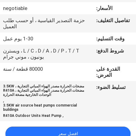
في
الأسعار:
negotiable
المصنع
تفاصيل التغليف:
حزمة التصدير القياسية ، أو حسب طلب
العميل
مراقبة
وقت التسليم:
1-30 يوم عمل
الجودة
شروط الدفع:
L / C ، D / A ، D / P ، T / T ، ويسترن
يونيون ، موني جرام
اتصل
القدرة على
80000 قطعة / سنة
بنا
العرض:
تسليط الضوء:
مضخات الحرارة مصدر الهواء المباني التجارية ، 3.5KW
مضخات الحرارة مصدر الهواء المباني التجارية ، R410A
أخبار
الوحدات الخارجية مضخة الحرارة
,
3.5KW air source heat pumps commercial
buildings
القضايا
,
R410A Outdoor Units Heat Pump
اطلب
افضل سعر