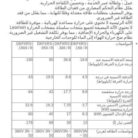
عمل ، وإطالة عمر الخدمة ، وتحسين الكفاءة الحرارية.
يقلل نظام التحكم المعياري من فقدان الطاقة
يوفر المضيف متطلبات طاقة معتدلة وفقًا للنهاية ، مما يقلل من فقد
الطاقة غير الضروري.
الآلة الرئيسية لا تحتوي على حرارة مساعدة كهربائية ، موفرة للطاقة
لا تحتوي الآلة المضيفة لجميع منتجات سلسلة مضخات الحرارة Leomon
على الكهرباء والحرارة الإضافية ، مما يوفر تكلفة التشغيل غير الضرورية.
نظام ضخ حرارة الهواء إلى الماء للوحدات الخارجية
المواصفات
DKFXRS-
DKFXRS-
DKFXRS-
DKFXRS-
190II / R.
95II / R.
38II / R.
19II / R.
سعة التدفئة الاسمية عند
18.6
38.8
90
190
درجة حرارة الغرفة (كيلوواط)
التدفئة الاسمية في درجة
4.5
8.8
19.5
43
حرارة الغرفة (كيلوواط)
درجة حرارة منخفضة
8.6
17.7
42
84
التدفئة الاسمية
القدرة (كيلوواط)
التسخين الاسمي بدرجة
3.7
7.35
16.3
32.6
حرارة منخفضة (kW)
قوة الإدخال القصوى (kW)
8.3
17
40
80
أقصى تيار (أ)
15
30
88
176
مواصفات الطاقة (هرتز)
380V3N
380V3N ~
380V 3N ~
380V 3N ~
50
50
50
~ 50