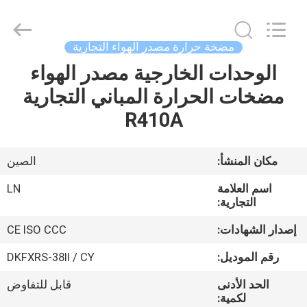
Copyright
©
2021
-
2026
مضخة حرارة مصدر الهواء التجارية
Maanshan
Leonon
Energy
الوحدات الخارجية مصدر الهواء
الصفحة
Saving
Technology
مضخات الحرارة المباني التجارية
الرئيسية
Co.,
Ltd..
All
R410A
Rights
Reserved.
منتجات
Developed
by
ECER
مكان المنشأ:
الصين
فيديوهات
اسم العلامة
LN
التجارية:
معلومات
إصدار الشهادات:
CE ISO CCC
عنا
رقم الموديل:
DKFXRS-38II / CY
الحد الأدنى
قابل للتفاوض
جولة
لكمية: