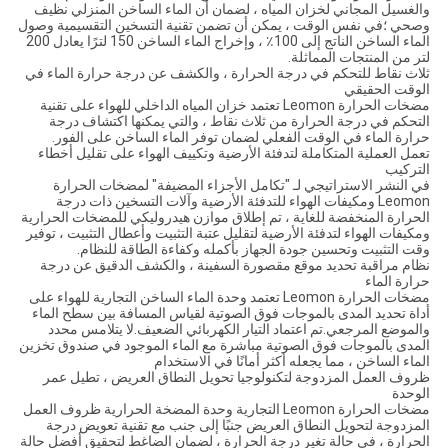
والغسيل المجاني لخزان المياه ، لضمان أن الماء الساخن المنزلي نظيف
وصحي ؛في نفس الوقت ، يمكن أن تضمن تقنية التسخين التقسيمية وصول
الماء الساخن الناتج إلى 100٪ ، وإخراج الماء الساخن 150 لترًا يعادل 200
لتر من المنتجات المماثلة.
ثلاث نقاط للتحكم في درجة الحرارة ، والكشف عن درجة حرارة الماء في
الوقت الحقيقي
مضخات الحرارة Leomon تعتمد خزان المياه الداخلي للهواء على تقنية
التحكم في درجة الحرارة من ثلاث نقاط ، والتي يمكنها اكتشاف درجة
حرارة الماء في الوقت الفعلي لضمان توفر الماء الساخن على الفور.
تعمل العملية المتكاملة لتدفئة الأرضية وتكييف الهواء على تقليل أخطاء
التركيب
في النشر الاستراتيجي لـ "تكامل الأجزاء المضيفة" لمضخات الحرارة
Leomon ومكيفات الهواء للتدفئة الأرضية وآلات التسخين ذات درجة
الحرارة المنخفضة للغاية ، تم إطلاق موازن هيدروليكي للمضخات الحرارية
ومكيفات الهواء لتدفئة الأرضية لتقليل عتبة التثبيت وأعطال التثبيت ، توفير
وقت التثبيت وتحسين جودة الجهاز بأكمله وكفاءة الطاقة للنظام.
نظام مراقبة تحديد موقع مقصورة السفينة ، والكشف الدقيق عن درجة
حرارة الماء
مضخات الحرارة Leomon تعتمد وحدة الماء الساخن التجارية للهواء على
أداة تحديد المدى بالموجات فوق الصوتية لقياس المسافة بين سطح الماء
والموضع المرجعي.تم اعتماد التيار الكهربائي الضعيف.لا يتلامس محدد
المدى بالموجات فوق الصوتية مباشرة مع الماء الموجود في صندوق تخزين
الماء الساخن ، مما يجعله أكثر أمانًا في الاستخدام
ظروف العمل المزدوجة لتكنولوجيا تحويل النطاق العريض ، تطيل عمر
الوحدة
مضخات الحرارة Leomon التجارية وحدة المضخة الحرارية ظروف العمل
المزدوجة لتحويل النطاق العريض جنبًا إلى جنب مع تقنية تعويض درجة
الحرارة ، في حالة تغير درجة الحرارة ، لضمان الضاغط لتحقيق أفضل حالة