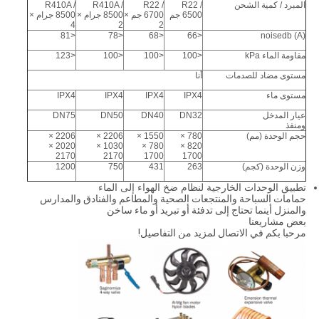
المبرد / كمية الشحن
R22 /
R22 /
R410A /
R410A /
6500 جم
6700 جم ×
8500 جرام ×
8500 جرام ×
4
2
2
<81
<78
<68
<66
noisedb (A)
مقاومة الماء kPa
<100
<100
<100
<123
مستوى مضاد للصدمات
أنا
مستوى ماء
IPX4
IPX4
IPX4
IPX4
عيار المدخل
DN32
DN40
DN50
DN75
ومنفذ
حجم الوحدة (مم)
780 ×
1550 ×
2206 ×
2206 ×
2020 ×
1030 ×
780 ×
820 ×
2170
2170
1700
1700
وزن الوحدة (كجم)
263
431
750
1200
تطبيق الوحدات الخارجية لنظام ضخ الهواء إلى الماء
حمامات السباحة والمنتجعات الصحية والمطاعم والفنادق والمدارس
والمنزل أينما تحتاج إلى تدفئة أو تبريد أو ماء ساخن
بعض مشاريعنا
مرحبا بكم في الاتصال لمزيد من التفاصيل!