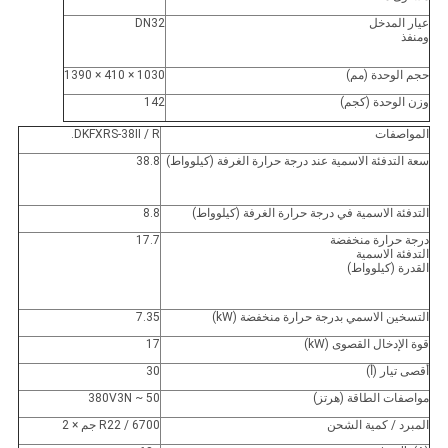
عيار المدخل
DN32
ومنفذ
حجم الوحدة (مم)
1030 × 410 × 1390
وزن الوحدة (كجم)
142
المواصفات
DKFXRS-38II / R.
سعة التدفئة الاسمية عند درجة حرارة الغرفة (كيلوواط)
38.8
التدفئة الاسمية في درجة حرارة الغرفة (كيلوواط)
8.8
درجة حرارة منخفضة
17.7
التدفئة الاسمية
القدرة (كيلوواط)
التسخين الاسمي بدرجة حرارة منخفضة (kW)
7.35
قوة الإدخال القصوى (kW)
17
أقصى تيار (أ)
30
مواصفات الطاقة (هرتز)
380V3N ~ 50
المبرد / كمية الشحن
R22 / 6700 جم × 2