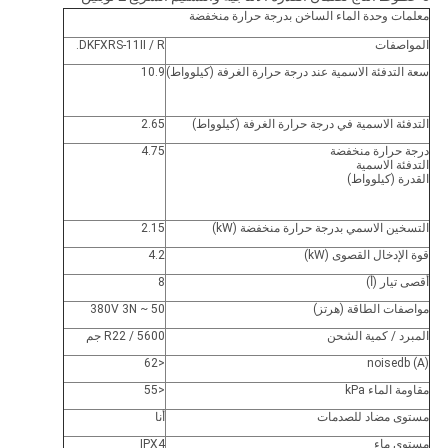
معلمات وحدة الماء الساخن بدرجة حرارة منخفضة
المواصفات
DKFXRS-11II / R.
سعة التدفئة الاسمية عند درجة حرارة الغرفة (كيلوواط)
10.9
التدفئة الاسمية في درجة حرارة الغرفة (كيلوواط)
2.65
درجة حرارة منخفضة
4.75
التدفئة الاسمية
القدرة (كيلوواط)
التسخين الاسمي بدرجة حرارة منخفضة (kW)
2.15
قوة الإدخال القصوى (kW)
4.2
أقصى تيار (أ)
8
مواصفات الطاقة (هرتز)
380V 3N ~ 50
المبرد / كمية الشحن
R22 / 5600 جم
<62
noisedb (A)
مقاومة الماء kPa
<55
مستوى مضاد للصدمات
أنا
مستوى ماء
IPX4