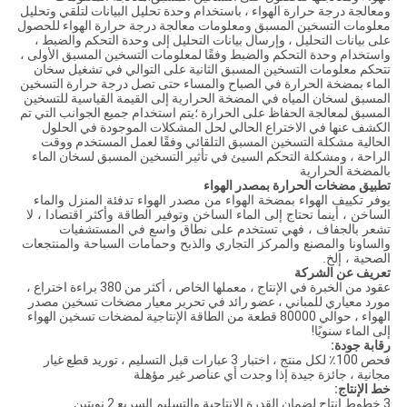
ومعالجة درجة حرارة الهواء ، باستخدام وحدة تحليل البيانات لتلقي وتحليل
معلومات التسخين المسبق ومعلومات معالجة درجة حرارة الهواء للحصول
على بيانات التحليل ، وإرسال بيانات التحليل إلى وحدة التحكم والضبط ،
واستخدام وحدة التحكم والضبط وفقًا لمعلومات التسخين المسبق الأولى ،
تتحكم معلومات التسخين المسبق الثانية على التوالي في تشغيل سخان
الماء بمضخة الحرارة في الصباح والمساء حتى تصل درجة حرارة التسخين
المسبق لسخان المياه في المضخة الحرارية إلى القيمة القياسية للتسخين
المسبق لمعالجة الحفاظ على الحرارة ؛يتم استخدام جميع الجوانب التي تم
الكشف عنها في الاختراع الحالي لحل المشكلات الموجودة في الحلول
الحالية مشكلة التسخين المسبق التلقائي وفقًا لعمل المستخدم ووقت
الراحة ، ومشكلة التحكم السيئ في تأثير التسخين المسبق لسخان الماء
بالمضخة الحرارية
تطبيق مضخات الحرارة بمصدر الهواء
يوفر تكييف الهواء بمضخة الهواء من مصدر الهواء تدفئة المنزل والماء
الساخن ، أينما تحتاج إلى الماء الساخن وتوفير الطاقة وأكثر اقتصادا ، لا
تشعر بالجفاف ، فهي تستخدم على نطاق واسع في المستشفيات
والساونا والمصنع والمركز التجاري والذبح وحمامات السباحة والمنتجعات
الصحية ، إلخ.
تعريف عن الشركة
عقود من الخبرة في الإنتاج ، معملها الخاص ، أكثر من 380 براءة اختراع ،
مورد معياري للمباني ، عضو رائد في تحرير معيار مضخات تسخين مصدر
الهواء ، حوالي 80000 قطعة من الطاقة الإنتاجية لمضخات تسخين الهواء
إلى الماء سنويًا!
رقابة جودة:
فحص 100٪ لكل منتج ، اختبار 3 عبارات قبل التسليم ، توريد قطع غيار
مجانية ، جائزة جيدة إذا وجدت أي عناصر غير مؤهلة
خط الإنتاج:
3 خطوط انتاج لضمان القدرة الانتاجية والتسليم السريع 2 نوبتين