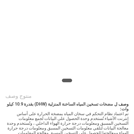
عرض
أسعار
خريطة
الموقع
سياسة
الخصوصية
منتوج وصف
وصف ل
مضخات تسخين المياه الساخنة المنزلية (DHW) بقدرة 10.9 كيلو
وات
:
تم اعتماد نظام التحكم في سخان المياه بمضخة الحرارة على أساس
إنترنت الأشياء.تُستخدم وحدة الحصول على البيانات لجمع معلومات
التسخين المسبق ومعلومات درجة حرارة الهواء الداخلي ، وتُستخدم وحدة
معالجة البيانات لتلقي معلومات التسخين المسبق ومعلومات درجة حرارة
الهواء ومعالجتها للحصول على التسخين المسبق.معالجة المعلومات