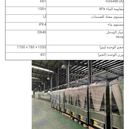
<68
noisedb (A)
مقاومة الماء kPa
<100
مستوى مضاد للصدمات
أنا
مستوى ماء
IPX4
عيار المدخل
DN40
ومنفذ
حجم الوحدة (مم)
1550 × 780 × 1700
وزن الوحدة (كجم)
431