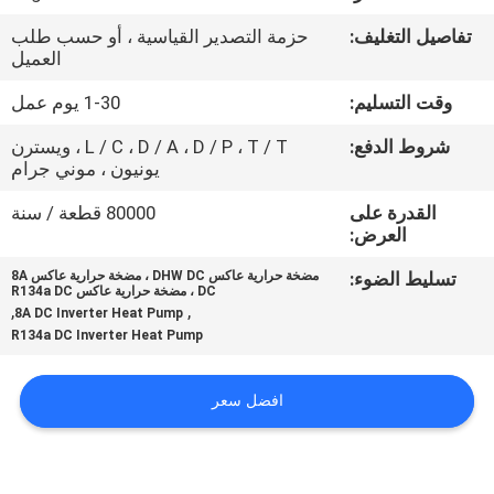
في
تفاصيل التغليف:
حزمة التصدير القياسية ، أو حسب طلب
المصنع
العميل
وقت التسليم:
1-30 يوم عمل
مراقبة
شروط الدفع:
L / C ، D / A ، D / P ، T / T ، ويسترن
الجودة
يونيون ، موني جرام
القدرة على
80000 قطعة / سنة
اتصل
العرض:
بنا
تسليط الضوء:
مضخة حرارية عاكس DHW DC ، مضخة حرارية عاكس 8A
DC ، مضخة حرارية عاكس R134a DC
,
,
8A DC Inverter Heat Pump
أخبار
R134a DC Inverter Heat Pump
افضل سعر
القضايا
اطلب