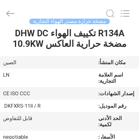
Copyright
©
2021
-
2026
مضخة حرارة مصدر الهواء التجارية
Maanshan
Leonon
Energy
R134A تكييف الهواء DHW DC
الصفحة
Saving
Technology
مضخة حرارية العاكس 10.9KW
الرئيسية
Co.,
Ltd..
All
Rights
Reserved.
منتجات
مكان المنشأ:
الصين
Developed
by
ECER
اسم العلامة
LN
فيديوهات
التجارية:
إصدار الشهادات:
CE ISO CCC
معلومات
رقم الموديل:
DKFXRS-11II / R.
عنا
الحد الأدنى
قابل للتفاوض
لكمية:
جولة
الأسعار:
negotiable