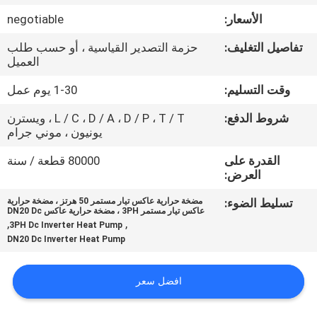
في
الأسعار:
negotiable
المصنع
تفاصيل التغليف:
حزمة التصدير القياسية ، أو حسب طلب
العميل
مراقبة
وقت التسليم:
1-30 يوم عمل
الجودة
شروط الدفع:
L / C ، D / A ، D / P ، T / T ، ويسترن
يونيون ، موني جرام
اتصل
القدرة على
80000 قطعة / سنة
بنا
العرض:
تسليط الضوء:
مضخة حرارية عاكس تيار مستمر 50 هرتز ، مضخة حرارية
عاكس تيار مستمر 3PH ، مضخة حرارية عاكس DN20 Dc
أخبار
,
,
3PH Dc Inverter Heat Pump
DN20 Dc Inverter Heat Pump
القضايا
افضل سعر
اطلب