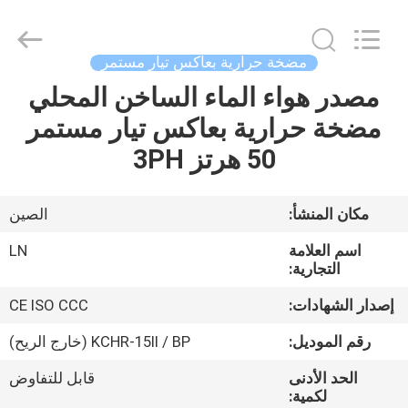
Copyright
©
2021
-
2026
مضخة حرارية بعاكس تيار مستمر
Maanshan
Leonon
مصدر هواء الماء الساخن المحلي
الصفحة
Energy
Saving
Technology
مضخة حرارية بعاكس تيار مستمر
الرئيسية
Co.,
Ltd..
50 هرتز 3PH
All
Rights
Reserved.
منتجات
Developed
by
ECER
مكان المنشأ:
الصين
فيديوهات
اسم العلامة
LN
التجارية:
معلومات
إصدار الشهادات:
CE ISO CCC
عنا
رقم الموديل:
KCHR-15II / BP (خارج الريح)
الحد الأدنى
قابل للتفاوض
جولة
لكمية: