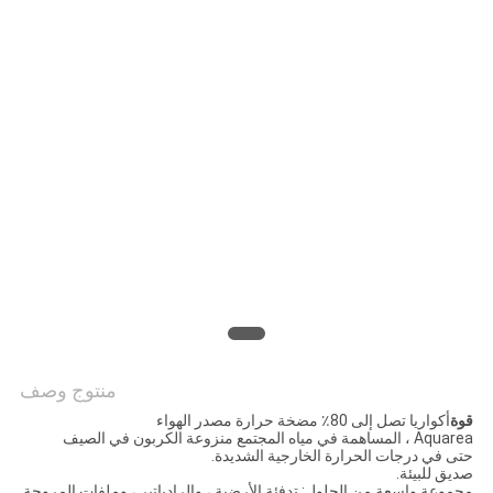
عرض
أسعار
خريطة
الموقع
سياسة
الخصوصية
منتوج وصف
قوة
أكواريا تصل إلى 80٪ مضخة حرارة مصدر الهواء
Aquarea ، المساهمة في مياه المجتمع منزوعة الكربون في الصيف
حتى في درجات الحرارة الخارجية الشديدة.
صديق للبيئة.
مجموعة واسعة من الحلول: تدفئة الأرضية ، والرادياتير ، وملفات المروحة.