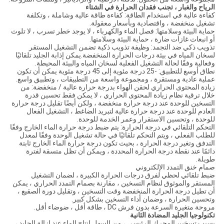
الرياح والغبار ، تجنب فقدان الحرارة في الشتاء
كفاءة عالية في استخدام الطاقة: كفاءة طاقة عالية وشاملة ، وتكلفة
تشغيل منخفضة ، واقتصادية وبأسعار معقولة.
حماية البيئة وسلامتها: فصل الماء والكهرباء ، لا يوجد خطر تسرب ، لا تلوث
أو انبعاث غازات ضارة ، حماية البيئة وسلامتها.
تذويب ذكي ضد التجمد: وظيفة تذويب ذكية تضمن التشغيل المستقر
لسخان المياه في بيئة درجات الحرارة المنخفضة.يمكن إذابة الجليد تلقائيًا
وفعالية وفقًا لحالة التشغيل الفعلية لسخان المياه والبيئة المحيطة.
نطاق أوسع للتطبيق: -25 درجة مئوية إلى 45 درجة مئوية يمكن أن تكون
عملية عادية ومستقرة ، ومجموعة واسعة من التطبيقات ، وتطبيق واسع.
زيادة المحتوى الحراري لحقن الهواء بدرجة حرارة عالية / منخفضة: من
خلال ترقية نظام زيادة المحتوى الحراري ، لا يمكن فقط تحسين قدرة
التسخين للوحدة عند درجة حرارة منخفضة ، ولكن أيضًا تقليل درجة حرارة
العادم للوحدة عند درجة حرارة عالية لتبريد الضاغط ، التشغيل الفعال
للوحدة ، وتحسين الاستقرار وعمر الخدمة للوحدة.
التحكم التلقائي في درجة الحرارة: يتم ضبط درجة حرارة الماء الخارج وفقًا
للطلب الفعلي ، ويتم التحكم تلقائيًا في حالة تشغيل الوحدة وفقًا لمعدل
التدفق وتغير درجة الحرارة ، بحيث تكون درجة حرارة الماء الخارج ثابتة
دائمًا عند نقطة درجة الحرارة المحددة ، ويمكن أن تظل متسقة لفترة
طويلة.
صمام خنق التمدد الإلكتروني
ضبط تلقائي لحظي لفرق درجات الحرارة الكبيرة ، لضمان التشغيل
المستقر والموثوق لنظام التسخين ، مقارنة بصمام التمدد الحراري ، يمكن
أن تطيل درجة الحرارة المنخفضة وقت التسخين ، وتقليل دورة الصقيع ،
وتحسين الحرارة ، وضمان أداء التسخين بشكل كبير.
مروحة متغيرة السرعة بدون فرش DC ، طاقة أقل ، ضوضاء أقل.
تكنولوجيا الجليد المضادة الثانية
بسبب تسخين المحرك الرئيسي ، من السهل إنتاج الماء عند إزالة الجليد ،