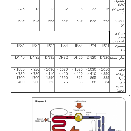
القصوى
(kW)
أقصى تيار
16
23
8
32
13
13
24.5
(أ)
<63
<62
<66
<66
<63
<63
<55
noisedb
(A)
مستوى
أنا
مضاد
للصدمات
مستوى
IPX4
IPX4
IPX4
IPX4
IPX4
IPX4
IPX4
ماء
عيار المنفذ
DN20
DN20
DN20
DN32
DN32
DN32
DN40
حجم
1010 ×
1030 ×
1030 ×
1030 ×
1030 ×
820 ×
1550 ×
الوحدة
350 ×
410 ×
410 ×
410 ×
410 ×
780 ×
780 ×
(مم)
835
865
865
1390
1390
1700
1700
وزن
84
88
88
126
126
260
400
الوحدة
(كجم)