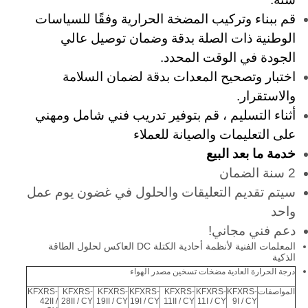
قم ببناء وتركيب المضخة الحرارية وفقًا للسياسات
الوطنية ذات الصلة بدقة وضمان توصيل عالي
الجودة في الوقت المحدد.
اختبار وتصحيح المعدات بدقة لضمان السلامة
والاستقرار.
أثناء التسليم ، قم بتوفير تدريب فني شامل ومهني
على التعليمات والصيانة للعملاء
خدمة ما بعد البيع
2 سنة الضمان
سيتم تقديم التعليقات والحلول في غضون يوم عمل
واحد
دعم فني مجاني!
المعلمات الفنية لأنظمة أحادية الكتلة DC العاكس لحلول الطاقة
الذكية
درجة الحرارة العادية مضخات تسخين مصدر الهواء
المواصفات
KFXRS-
KFXRS-
KFXRS-
KFXRS-
KFXRS-
KFXRS-
KFXRS-
42II /
28II / CY
19II / CY
19I / CY
11II / CY
11I / CY
9I / CY