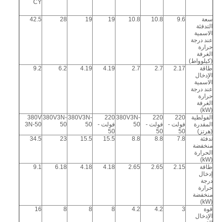
CY
سعة
9.6
10.8
10.8
19
19
28
42.5
التدفئة
الاسمية
عند درجة
حرارة
الغرفة
(كيلوواط)
طاقة
2.17
2.7
2.7
4.19
4.19
6.2
9.2
الإدخال
الاسمية
عند درجة
حرارة
الغرفة
(kW)
الفولطية
220
220
380V3N-
220
380V3N-
380V3N-
380V
المقدرة
فولت -
فولت -
50
فولت -
50
50
3N-50
(هرتز)
50
50
50
تدفئة
7.8
8.8
8.8
15.5
15.5
23
34.5
منخفضة
الحرارة
(kW)
طاقة
2.15
2.65
2.65
4.18
4.18
6.18
9.1
إدخال
درجة
حرارة
منخفضة
(kW)
قوة
3
4.2
4.2
8
8
8
16
الإدخال