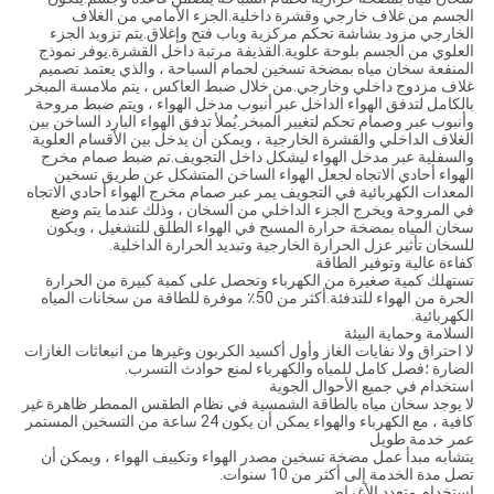
الجسم من غلاف خارجي وقشرة داخلية.الجزء الأمامي من الغلاف
الخارجي مزود بشاشة تحكم مركزية وباب فتح وإغلاق.يتم تزويد الجزء
العلوي من الجسم بلوحة علوية.القذيفة مرتبة داخل القشرة.يوفر نموذج
المنفعة سخان مياه بمضخة تسخين لحمام السباحة ، والذي يعتمد تصميم
غلاف مزدوج داخلي وخارجي.من خلال ضبط العاكس ، يتم ملامسة المبخر
بالكامل لتدفق الهواء الداخل عبر أنبوب مدخل الهواء ، ويتم ضبط مروحة
وأنبوب عبر وصمام تحكم لتغيير المبخر.يُملأ تدفق الهواء البارد الساخن بين
الغلاف الداخلي والقشرة الخارجية ، ويمكن أن يدخل بين الأقسام العلوية
والسفلية عبر مدخل الهواء ليشكل داخل التجويف.تم ضبط صمام مخرج
الهواء أحادي الاتجاه لجعل الهواء الساخن المتشكل عن طريق تسخين
المعدات الكهربائية في التجويف يمر عبر صمام مخرج الهواء أحادي الاتجاه
في المروحة ويخرج الجزء الداخلي من السخان ، وذلك عندما يتم وضع
سخان المياه بمضخة حرارة المسبح في الهواء الطلق للتشغيل ، ويكون
للسخان تأثير عزل الحرارة الخارجية وتبديد الحرارة الداخلية.
كفاءة عالية وتوفير الطاقة
تستهلك كمية صغيرة من الكهرباء وتحصل على كمية كبيرة من الحرارة
الحرة من الهواء للتدفئة.أكثر من 50٪ موفرة للطاقة من سخانات المياه
الكهربائية.
السلامة وحماية البيئة
لا احتراق ولا نفايات الغاز وأول أكسيد الكربون وغيرها من انبعاثات الغازات
الضارة ؛فصل كامل للمياه والكهرباء لمنع حوادث التسرب.
استخدام في جميع الأحوال الجوية
لا يوجد سخان مياه بالطاقة الشمسية في نظام الطقس الممطر ظاهرة غير
كافية ، مع الكهرباء والهواء يمكن أن يكون 24 ساعة من التسخين المستمر
عمر خدمة طويل
يتشابه مبدأ عمل مضخة تسخين مصدر الهواء وتكييف الهواء ، ويمكن أن
تصل مدة الخدمة إلى أكثر من 10 سنوات.
استخدام متعدد الأغراض