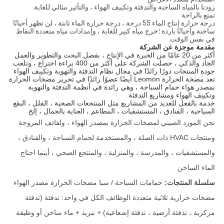
زودنا بالمياه الساخنة والتدفئة وتكييف الهواء ، والتأثير مثالي للغاية.
تمتع بالراحة
درجة حرارة إنتاج الماء 55 درجة ، درجة حرارة الماء ثابتة ، لن تظهر أحيانًا
ساخنة وأحيانًا باردة ؛خرج مياه كبير للغاية ، وإمدادات مياه متعددة النقاط
في نفس الوقت.
مقدمة موجزة عن الشركة
أكثر من 20 عامًا من الخبرة في الإنتاج ، بفضل البحث والتطوير والعمل
الجاد والذكي ، حصلت الشركة على أكثر من 400 براءة اختراع ، وتلعب
جودة المنتجات دورًا رائدًا في مجال نظام التدفئة والتهوية وتكييف الهواء
تعد مضخة الحرارة Leomon أيضًا عضوًا رائدًا في تحرير مضخات الحرارة
بمصدر هواء حمام السباحة ، وهي رائدة في أنظمة التدفئة والتهوية
وتكييف الهواء ومشاريع التدفئة
خدمة بالفعل للعديد من المشاريع مثل المنتجعات الصحية ، الفلل ، البقع
السياحية ، الفنادق ، المستشفيات ، المطاعم ، العناية بالجمال ، إلخ
نحن المورد الصيني لمضخات الحرارة بمصدر الهواء ، ولفائف المروحة
ومنتجات HVAC ذات الصلة ، والمستخدمة لحمام السباحة ، والفنادق ،
والمستشفيات ، والمدرسة ، والمنزلية ، والمنتجع الصحي ، أينما احتاج
الماء الساخن
سلسلة المنتجات:
حمامات السباحة / سبا مضخات الحرارة مصدر الهواء
مضخات حرارية ثلاثية متعددة الوظائف الكل في واحد: تدفئة (تدفئة
مركزية ، تدفئة أرضية ، تدفئة إشعاعية) + تبريد + ماء ساخن أو وظيفة