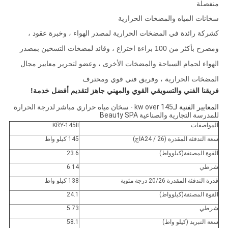
منفصلة
سخانات المياه والمضخات الحرارية
كشركة رائدة في المضخات الحرارية لمصدر الهواء ، وخبرة عقود ،
ومصرح بأكثر من 100 براءة اختراع ، وقائد لمضخات التسخين بمصدر
الهواء لحمام السباحة والمضخات الأخرى ، وعضو لتحرير معايير مجال
المضخات الحرارية ، وفريق فني قوي ومحترف
فريقنا الفني والتسويقي القوي والمهني جاهز لتقديم أفضل خدمة!
المعايير الفنية لـ
145 kw over - سخان مياه حراري مباشر لدرجة الحرارة
للمدرسة التجارية والصناعية Beauty SPA
المواصفات
KRY-145II
سعة التدفئة المقدرة (A24 / 26
ا
ج)
145 كيلو واط
القوة المصنفة
(كيلوواط)
23.6
شرطي
6.14
قدرة التدفئة المقدرة 20/26 درجة مئوية
138 كيلو واط
القوة المصنفة
(كيلوواط)
24.1
شرطي
5.73
سعة التبريد (كيلو واط)
58.1