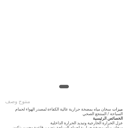
عرض
أسعار
خريطة
الموقع
سياسة
الخصوصية
منتوج وصف
ميزات
سخان مياه بمضخة حرارية عالية الكفاءة لمصدر الهواء لحمام
السباحة / المنتجع الصحي
الخصائص الرئيسية
عزل الحرارة الخارجية وتبديد الحرارة الداخلية
سخان مياه بمضخة حرارية لحمام السباحة يتضمن قاعدة وجسم.يتكون