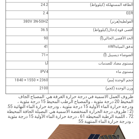
الطاقة المستهلكة (كيلوواط)
24.2
2.4
EER
الفولطية
(هرتز)
380V 3N-50HZ
أقصى قوة إدخال
(كيلوواط)
36.5
الحد الأقصى الحالي
(أ)
90
تدفق المياه
nWh
41
الضوضاء
ديسيبل (أ)
<71
مستوى مضاد للصدمات
أنا
مستوى ماء
IPV4
حجم الوحدة
(مم)
2360 × 1550 × 1840
وزن الوحدة (كجم)
2100
ظروف العمل الاسمية في درجة حرارة الغرفة هي: المصباح الجاف
المحيط 20 درجة مئوية ، والمصباح الرطب المحيط 15 درجة مئوية ،
ودرجة حرارة الماء الأولية 15 درجة مئوية ، ودرجة حرارة الماء النهائية 55.
(2 ؛ ظروف درجة الحرارة المنخفضة الاسمية هي: البصيلة الجافة المحيطة
72 ، اللمبة الرطبة المحيطة 61 ، درجة حرارة الماء الأولية 15 درجة مئوية
، ودرجة حرارة الماء المنتهية 55.