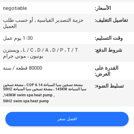
في
الأسعار:
negotiable
المصنع
تفاصيل التغليف:
حزمة التصدير القياسية ، أو حسب طلب
العميل
مراقبة
وقت التسليم:
1-30 يوم عمل
الجودة
شروط الدفع:
L / C ، D / A ، D / P ، T / T ، ويسترن
يونيون ، موني جرام
اتصل
القدرة على
80000 قطعة / سنة
بنا
العرض:
تسليط الضوء:
مضخة تسخين سبا السباحة 6.14 COP ، مضخة تسخين
سبا السباحة 145KW ، مضخة تسخين سبا السباحة 50HZ
أخبار
,
,
145KW swim spa heat pump
50HZ swim spa heat pump
القضايا
افضل سعر
اطلب