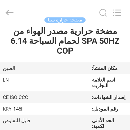
2021
-
2026
Maanshan
Leonon
مضخة حرارة سبا
Energy
Saving
مضخة حرارية مصدر الهواء من
الصفحة
Technology
Co.,
Ltd..
SPA 50HZ لحمام السباحة 6.14
الرئيسية
All
Rights
COP
Reserved.
Developed
by
منتجات
ECER
مكان المنشأ:
الصين
فيديوهات
اسم العلامة
LN
التجارية:
معلومات
إصدار الشهادات:
CE ISO CCC
عنا
رقم الموديل:
KRY-145II
الحد الأدنى
قابل للتفاوض
جولة
لكمية: