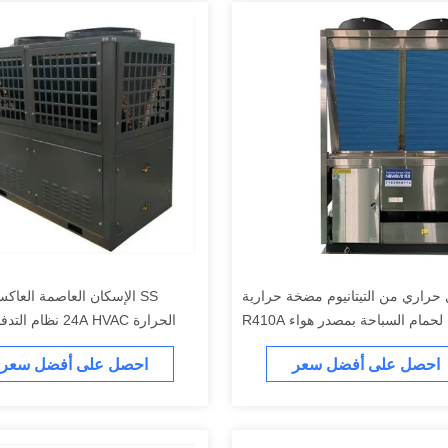
 حراري من التيتانيوم مضخة حرارية
SS الإسكان العاصمة العا
لحمام السباحة بمصدر هواء R410A
الحرارة 24A HVAC نظام التدفئة 50HZ
احصل على أفضل سعر
احصل على أفضل سعر