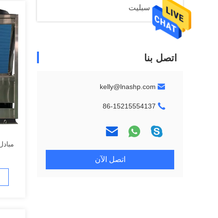
مكيف سبليت
اتصل بنا
kelly@lnashp.com
86-15215554137
مبادل
اتصل الآن