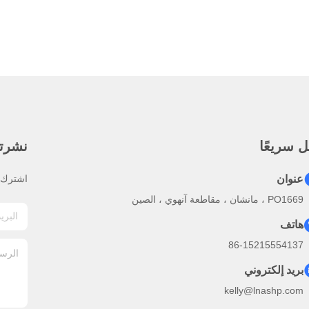
 سريعًا
نشرتنا
عنوان
اشترك ف
PO1669 ، مانشان ، مقاطعة آنهوي ، الصين
هاتف
86-15215554137
بريد إلكتروني
kelly@lnashp.com