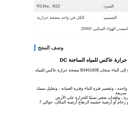
المبرد:
R134a ، R22
التصميم:
الكل في واحد مضخة حرارية
صدر الهواء السكني DN50
, 
وصف المنتج
R410A شقة مضخات تسخين الهواء إلى الماء سخان B345100E مضخة حرارة عاكس للمياه
 واحدة ، وتقصير فترة البناء وفترة الصيانة ، وتقليل سمك
رة ، وفقدان صغير نسبيًا للحرارة على الأرض
والخارج.مناسبات التطبيق: القاعة والمطبخ والمرحاض وما إلى ذلك ، الحاجة إلى متجر بلاط أو رخام أو أرضية خشبية لارتفاع أرضية المكان: حوالي 7