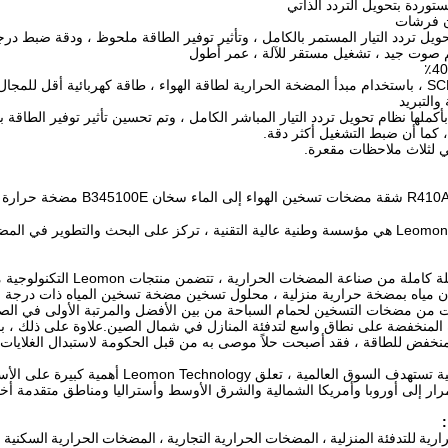
وردة بتحويل التردد الذاتي
حويل تردد التيار المستمر بالكامل ، وتأثير توفير الطاقة ملحوظ ، ودقة ضبط درجة 
م صوت جيد ، تشغيل مستقر للآلة ، عمر أطول
تطبيق تقنية SCL ، باستخدام مبدأ المضخة الحرارية لطاقة الهواء ، طاقة كهربائية أق
والتبريد
بأكملها نظام تحويل تردد التيار المباشر الكامل ، وتم تحسين تأثير توفير الطاقة
، كما أن ضبط التشغيل أكثر دقة.
R شقة مضخات تسخين الهواء إلى الماء سخان B345100E مضخة حرارة عاكس للمياه الساخنة DC
Leomon Technology هي مؤسسة وطنية عالية التقنية ، تركز على البحث والتطوير ف
ملة من صناعة المضخات الحرارية ، تتضمن منتجات Leomon التكنولوجية
م
 مياه بمضخة حرارية منزلية ، محلول تسخين مضخة تسخين المياه ذات درجة الحر
المنخفضة على نطاق واسع لتدفئة المنازل في شمال الصين.علاوة على ذلك ، بفض
منخفض للطاقة ، فقد أصبحت حلاً موصى به من قبل الحكومة لاستبدال الغلايات ال
مرار إلى أوروبا وأمريكا الشمالية والشرق الأوسط وأستراليا ومناطق متقدمة أخ
ة للتدفئة المنزلية ، المضخات الحرارية التجارية ، المضخات الحرارية السكنية ، ملف مروحة 