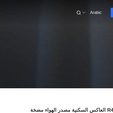
Arabic
R410A DC العاكس السكنية مصدر الهواء مضخة