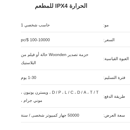
الحرارة IPX4 للمطعم
مو:
حاسب شخصي 1
السعر:
100-10000 $/pc
حزمة تصدير Woonden حالة أو فيلم من
العبوة القياسية:
البلاستيك
فترة التسليم:
1-30 يوم
D / P ، L / C ، D / A ، T / T ، ويسترن يونيون ،
طريقة الدفع:
موني جرام ،
سعة العرض:
50000 جهاز كمبيوتر شخصى / سنة