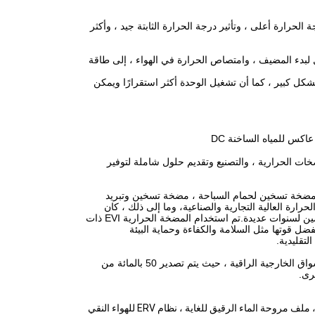
الحرارة أعلى ، وتأثير درجة الحرارة الثابتة جيد ، وأكثر
ل للمجال لبدء المضيف ، وامتصاص الحرارة في الهواء ، إلى طاقة
 بشكل كبير ، كما أن تشغيل الوحدة أكثر استقرارًا ويمكن
ي المضخات الحرارية ، والتصنيع وتقديم حلول شاملة لتوفير
ضخة تسخين لحمام السباحة ، مضخة تسخين وتبريد
ارة العالية التجارية والصناعية
، وما إلى ذلك ، كان
حجم الصادرات من مضخات التسخين لحمام السباحة من بين الأفضل والمرتبة الأولى في الصين لسنوات عديدة.تم استخدام المضخة الحرارية EVI ذات
ل قوتها مثل السلامة والكفاءة وحماية البيئة
تقليدية.
كمؤسسة دولية تستهدف السوق العالمية ، تعلق Leomon Technology أهمية كبيرة على الأسواق الخارجية الراقية ، حيث يتم تصدير 50 ​​بالمائة من
رى.
الماء الرقيق للغاية ، نظام ERV للهواء النقي