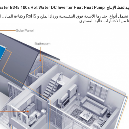
R410A Apartment Air To Water Heat Pumps Heater B345 100E Hot Wat
مع 13 معملًا ، تشمل أنواع اختبار
ا من الاختبارات عالية المستوى.