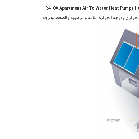
ها الأشعة فوق البنفسجية ورذاذ الملح و RoHS وكفاءة المبادل الحراري ودرجة الحرارة الثابتة والرطوبة والضغط ودرجة