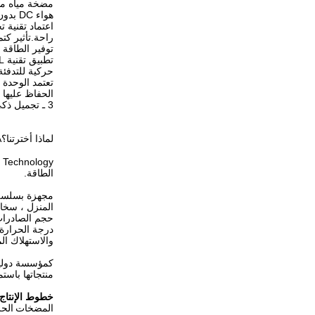
مضخة مياه مست
هواء DC بدون فرشات
اعتماد تقنية ت
راحة.تأثير كت
توفير الطاقة 40٪
حركية للتدفئة 
تعتمد الوحدة 
الحفاظ عليها 
3 ـ تجميل ذكي لثلاث ملاحظات مقعرة.
410A
لماذا أخترتنا؟
الطاقة.
مجهزة بسلسلة كا
المنزل ، سخان
درجة الحرارة 
والاستهلاك ال
منتجاتها باست
خطوط الإنتاج:
المضخات الحراري