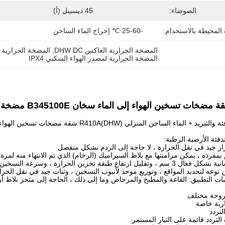
الضوضاء:
45 ديسيبل (أ)
المحيطة بالاستخدام:
-25-60 ℃ إخراج الماء الساخن
المضخة الحرارية العاكس DHW DC
, 
المضخة الحرارية لم
المضخة الحرارية لمصدر الهواء السكني IPX4
ة والتبريد + الماء الساخن المنزلي (DHW)
دفئة الأرضية الرطبة:
رار جيد في نقل الحرارة ، لا حاجة إلى الردم بشكل منفصل
 بمفرده ، يمكن مزامنتها مع بلاط السيراميك (الرخام) الذي تم الانتهاء منه لمرة
ل ارتفاع طبقة تخزين الحرارة ، وسرعة التسخين سريعة
نوعه لتحديد المواقع ، وتوزيع موحد لأنبوب التسخين ، وثبات جيد في نقل الحرا
روحة مختلف
رية خاصة
تردد
التردد قائمة على التيار المستمر