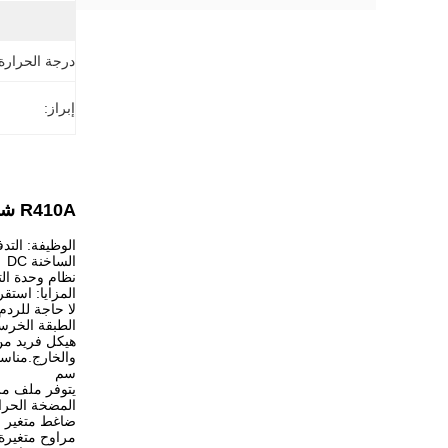
درجة الحرارة 
إبراز:
R410A شقة مضخات تسخين الهواء إلى الماء سخان B345100E مضخة حرارة عاكس للمياه الساخنة DC
الوظيفة: التدفئ
الساخنة DC
نظام وحدة الت
المزايا: استق
لا حاجة للردم
الطبقة الخرسانية بشكل فعال 3 سم ، وتقلي
هيكل فريد من 
سم
يتوفر ملف م
المضخة الحرا
ضاغط متغير ال
مراوح متغيرة 