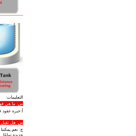
التعليمات:
س: ما هي قوت
أ:
خبرة عقود في مجال المضخات الح
س: هل تقبل تص
ج: نعم.يمكننا
جديدة تمامًا.