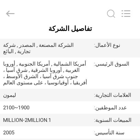
Saving
Technology
Co.,
Ltd..
All
Rights
Reserved.
تفاصيل الشركة
Developed
الصفحة
by
ECER
الرئيسية
نوع الأعمال:
الشركة المصنعة , المصدر , شركة
تجارية , البائع
منتجات
السوق الرئيسي:
أمريكا الشمالية , أمريكا الجنوبية , أوروبا
الغربية , أوروبا الشرقية , شرق آسيا ،
جنوب شرق آسيا ، الشرق الأوسط ،
فيديوهات
أفريقيا ، أوقيانوسيا ، على مستوى العالم
العلامات التجارية:
ليمون
معلومات
عدد الموظفين:
1900~2100
عنا
المبيعات السنوية:
1.MILLION-2MILLION
جولة
سنة التأسيس:
2005