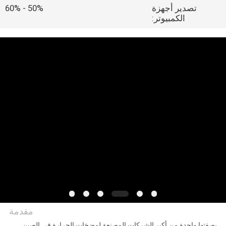
في
تصدير أجهزة
50% - 60%
الكمبيوتر:
المصنع
مراقبة
الجودة
اتصل
بنا
أخبار
القضايا
مقدمة
اطلب
بصفتها واحدة من أكبر الشركات المصنعة لمضخات الحرارة في الصين،