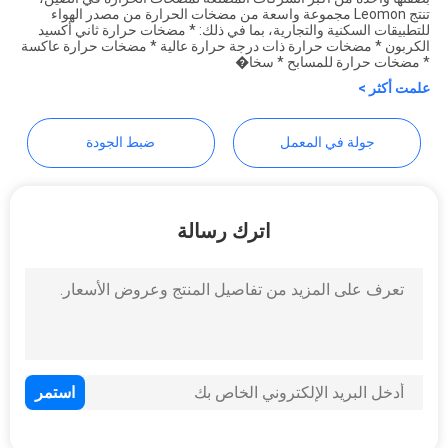
تنتج Leomon مجموعة واسعة من مضخات الحرارة من مصدر الهواء
عرض
Maanshan Leonon Energy
للتطبيقات السكنية والتجارية، بما في ذلك: * مضخات حرارة ثاني أكسيد
الكربون * مضخات حرارة ذات درجة حرارة عالية * مضخات حرارة عاكسة
أسعار
Saving Technology Co., Ltd.
* مضخات حرارة للمسابح * سخا�
علمت أكثر >
خريطة
جولة في المعمل
ضبط الجودة
الموقع
سياسة
اترك رسالة
الخصوصية