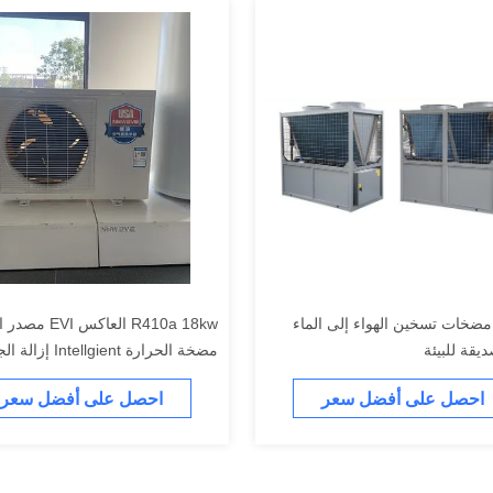
9.6K مضخات تسخين الهواء إلى الماء
R410a 18kw العاكس EVI
مضخة الحرارة Intellgient إز
التلقائي
احصل على أفضل سعر
احصل على أفضل سعر