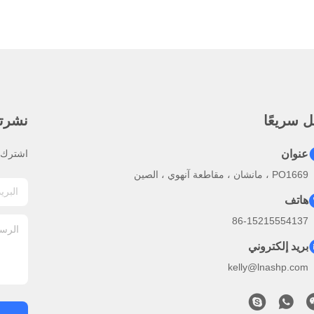
 سريعًا
نشرتنا
عنوان
اشترك ف
PO1669 ، مانشان ، مقاطعة آنهوي ، الصين
هاتف
86-15215554137
بريد إلكتروني
kelly@lnashp.com