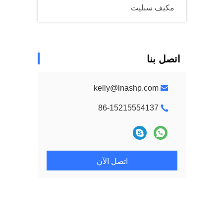
مكيف سبليت
اتصل بنا
kelly@lnashp.com
86-15215554137
اتصل الآن