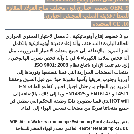
9. OEM تصميم اختياري.لون مختلف متاح.الفولاذ المقاوم
للصدأ / قذيفة الصلب المجلفن اختياري.
10. CE المعتمدة.
مع 3 خطوط إنتاج أوتوماتيكية ، 3 معمل لاختبار المحتوى الحراري
للحالة الباردة / الساخنة ، وآلة إعادة تعبئة أوتوماتيكية بالكامل
لغاز التبريد ، بالإضافة إلى جميع معدات الاختبار الضرورية ، مثل
آلة فحص سلامة الكهرباء 4 في 1 وآلة فحص تسرب الهالوجين ،
إلخ. يتم تنفيذ الإدارة باتباع نظام ISO 9001: 2008.
منتجات المضخات الحرارية التي قمنا بتصنيعها وتوريدها إلى
أوروبا وجنوب إفريقيا وآسيا مقبولة جيدًا من قبل السوق وحققنا
المزيد من النجاح من خلال اجتياز اختبار كفاءة الطاقة EN
14511 و EN16147 و EN14825 وما إلى ذلك ، بالإضافة إلى
IOT wifi الذي قمنا بتطويره ذاتيًا وظيفة التحكم التي تنطبق في
جميع منتجاتنا تقريبًا من مضخات تسخين الهواء إلى الماء.
بعض مواصفات WIFI Air to Water warmepumpe Swimming Pool
Heater Heatpump R32 DC العاكس مصدر الهواء الصغير للسباحة