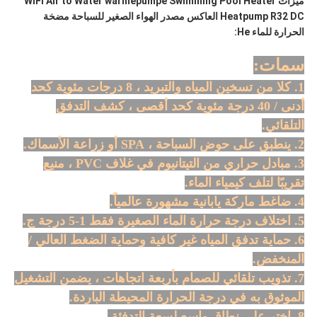
ميزات WIFI Air to Water warmepumpe Swimming Pool Heater
Heatpump R32 DC العاكس مصدر الهواء الصغير للسباحة مضخة
الحرارة للماء He:
سمات:
1. كلا من تسخين المياه والتبريد ، 8 درجات مئوية كحد
أدنى / 40 درجة مئوية كحد أقصى ، كشف التدفق
التلقائي.
2. ينطبق على حوض السباحة ، SPA أو زراعة الأسماك.
3. مبادل حراري من التيتانيوم في غلاف PVC ، منيع
تقريبًا لتلف كيمياء الماء.
4. ضاغط ماركة يابانية مشهورة عالمياً.
5. اختلاف درجة حرارة الماء الصغيرة فقط 1-5 درجة ج.
6. حماية تدفق المياه غير كافية وحماية الضغط العالي /
المنخفض.
7. تذويب تلقائي للصمام بأربعة اتجاهات ، يضمن التشغيل
الموثوق به في درجة الحرارة المحيطة الباردة.
8. اختر على نطاق واسع لسعة التدفئة.