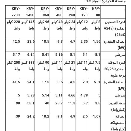
مضخة الحرارة المياه He
KRY-
KRY-
KRY-
KRY-
KRY-
KRY-
KRY-
.
220II
145II
96II
48II
24II
12II
8II
قدرة التسخين
8 كيلو
12 كيلو
24 كيلو
48 كيلو
96 كيلو
145 كيلو
220 كيلو
المقدرة (A24 /
واط
واط
واط
واط
واط
واط
واط
26oC)
الطاقة المقدرة
1.56
2.35
4.7
9.3
18.5
23.6
42.5
(kW)
شرطي
5.1
5.1
5.1
5.16
5.41
6.14
5.17
قدرة التدفئة
7.5 كيلو
11 كيلو
21 كيلو
44 كيلو
90 كيلو
138 كيلو
208 كيلو
المقدرة 20/26
واط
واط
واط
واط
واط
واط
واط
درجة مئوية
الطاقة المقدرة
1..5
2.3
4.5
8.6
17.5
24.1
41.5
(kW)
شرطي
5
4.78
4.66
5.11
5.14
5.73
5
سعة التبريد
3.8
5.7
11.3
23.7
40
58.1
98
(كيلوواط)
الطاقة
1.67
2.5
4.9
9.1
18.2
24.2
39
المستهلكة
(كيلوواط)