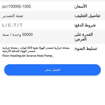
في
الأسعار:
100$-10000$/pc
المصنع
تفاصيل التغليف:
تعبئة التصدير
مراقبة
شروط الدفع:
L / C ، T / T
الجودة
القدرة على
50000 وحدة / سنة
العرض:
اتصل
تسليط الضوء:
مضخة حرارية لمصدر الهواء بقوة 220 فولت ، مضخة حرارية
لمصدر الهواء للتدفئة الأرضية
,
بنا
Floor Heating Air Source Heat Pump
افضل سعر
أخبار
القضايا
اطلب