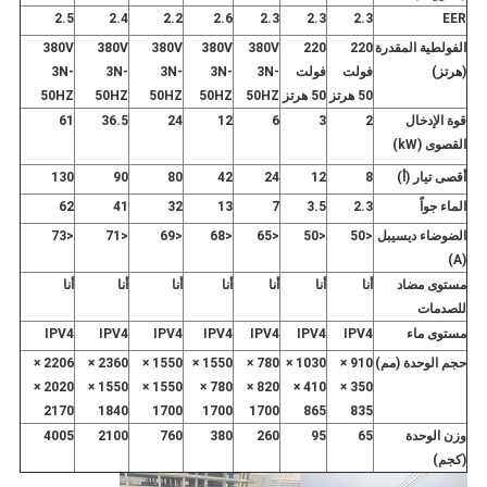
2.5
2.4
2.2
2.6
2.3
2.3
2.3
EER
الفولطية المقدرة
220
220
380V
380V
380V
380V
380V
(هرتز)
فولت
فولت
3N-
3N-
3N-
3N-
3N-
50 هرتز
50 هرتز
50HZ
50HZ
50HZ
50HZ
50HZ
قوة الإدخال
2
3
6
12
24
36.5
61
القصوى (kW)
أقصى تيار (أ)
8
12
24
42
80
90
130
الماء جواً
2.3
3.5
7
13
32
41
62
الضوضاء ديسيبل
<50
<50
<65
<68
<69
<71
<73
(A)
مستوى مضاد
أنا
أنا
أنا
أنا
أنا
أنا
أنا
للصدمات
مستوى ماء
IPV4
IPV4
IPV4
IPV4
IPV4
IPV4
IPV4
حجم الوحدة (مم)
910 ×
1030 ×
780 ×
1550 ×
1550 ×
2360 ×
2206 ×
2020 ×
1550 ×
1550 ×
780 ×
820 ×
410 ×
350 ×
2170
1840
1700
1700
1700
865
835
وزن الوحدة
65
95
260
380
760
2100
4005
(كجم)