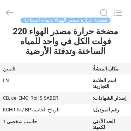
supplier.
Copyright
©
2021
-
مضخة حرارة مصدر الهواء لحمام السباحة
2026
Maanshan
Leonon
مضخة حرارة مصدر الهواء 220
الصفحة
Energy
Saving
فولت الكل في واحد للمياه
الرئيسية
Technology
Co.,
Ltd..
الساخنة وتدفئة الأرضية
All
Rights
منتجات
Reserved.
Developed
by
مكان المنشأ:
الصين
ECER
فيديوهات
اسم العلامة
LN
التجارية:
معلومات
إصدار الشهادات:
CB, ce, EMC, RoHS SABER
عنا
رقم الموديل:
الرياح الجانبية KCHR-5I / BP
الحد الأدنى
حاسب شخصي 1
جولة
لكمية: