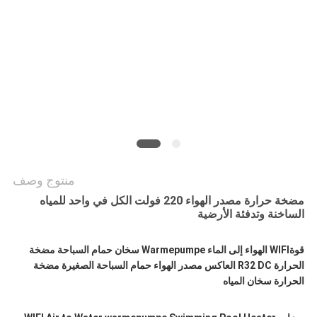
عرض
أسعار
خريطة
الموقع
سياسة
الخصوصية
منتوج وصف
مضخة حرارة مصدر الهواء 220 فولت الكل في واحد للمياه
الساخنة وتدفئة الأرضية
قوة
WIFI الهواء إلى الماء Warmepumpe سخان حمام السباحة مضخة
الحرارة R32 DC العاكس مصدر الهواء حمام السباحة الصغيرة مضخة
الحرارة سخان المياه