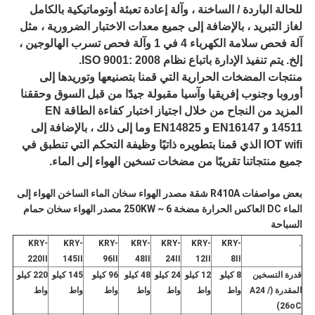
للحالة الباردة / الساخنة ، وآلة إعادة تعبئة أوتوماتيكية بالكامل
لغاز التبريد ، بالإضافة إلى جميع معدات الاختبار الضرورية ، مثل
آلة فحص سلامة الكهرباء 4 في 1 وآلة فحص تسرب الهالوجين ،
إلخ. يتم تنفيذ الإدارة باتباع نظام ISO 9001: 2008.
منتجات المضخات الحرارية التي قمنا بتصنيعها وتوريدها إلى
أوروبا وجنوب إفريقيا وآسيا مقبولة جيدًا من قبل السوق وحققنا
المزيد من النجاح من خلال اجتياز اختبار كفاءة الطاقة EN
14511 و EN16147 و EN14825 وما إلى ذلك ، بالإضافة إلى
IOT wifi الذي قمنا بتطويره ذاتيًا وظيفة التحكم التي تنطبق في
جميع منتجاتنا تقريبًا من مضخات تسخين الهواء إلى الماء.
بعض مواصفات R410A شقة مصدر الهواء سخان الماء الساخن الهواء إلى
الماء DC العاكس الحرارة مضخة 6 ~ 250KW مصدر الهواء سخان حمام
السباحة
KRY-
KRY-
KRY-
KRY-
KRY-
KRY-
KRY-
.
220II
145II
96II
48II
24II
12II
8II
قدرة التسخين
8 كيلو
12 كيلو
24 كيلو
48 كيلو
96 كيلو
145 كيلو
220 كيلو
المقدرة (A24 /
واط
واط
واط
واط
واط
واط
واط
26oC)