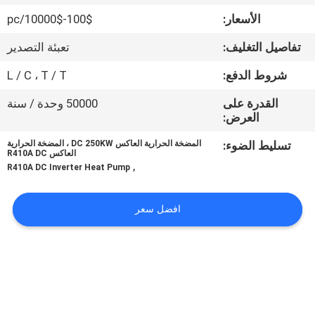
في
الأسعار:
100$-10000$/pc
المصنع
تفاصيل التغليف:
تعبئة التصدير
مراقبة
شروط الدفع:
L / C ، T / T
الجودة
القدرة على
50000 وحدة / سنة
العرض:
اتصل
تسليط الضوء:
المضخة الحرارية العاكس DC 250KW ، المضخة الحرارية
العاكس R410A DC
,
بنا
R410A DC Inverter Heat Pump
افضل سعر
أخبار
القضايا
اطلب