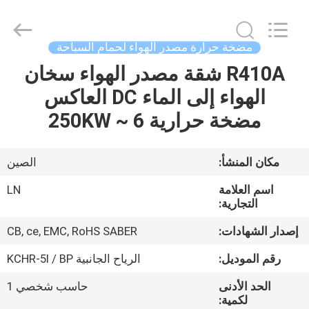
supplier.
Copyright
©
2021
-
مضخة حرارة مصدر الهواء لحمام السباحة
2026
Maanshan
Leonon
R410A شقة مصدر الهواء سخان
الصفحة
Energy
Saving
الهواء إلى الماء DC العاكس
الرئيسية
Technology
Co.,
Ltd..
مضخة حرارية 6 ~ 250KW
All
Rights
منتجات
Reserved.
Developed
by
مكان المنشأ:
الصين
ECER
فيديوهات
اسم العلامة
LN
التجارية:
معلومات
إصدار الشهادات:
CB, ce, EMC, RoHS SABER
عنا
رقم الموديل:
الرياح الجانبية KCHR-5I / BP
الحد الأدنى
حاسب شخصي 1
جولة
لكمية: