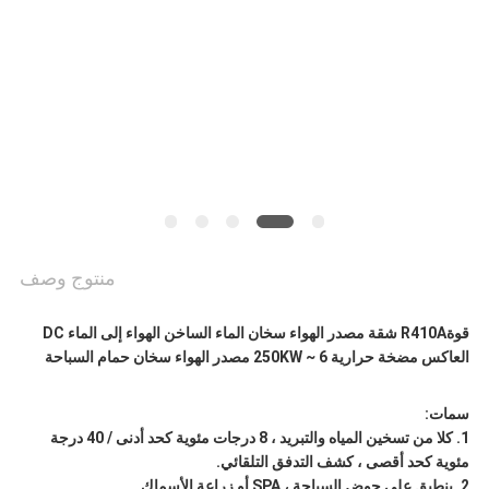
عرض
أسعار
خريطة
الموقع
سياسة
الخصوصية
منتوج وصف
قوة
R410A شقة مصدر الهواء سخان الماء الساخن الهواء إلى الماء DC
العاكس مضخة حرارية 6 ~ 250KW مصدر الهواء سخان حمام السباحة
سمات:
1. كلا من تسخين المياه والتبريد ، 8 درجات مئوية كحد أدنى / 40 درجة
مئوية كحد أقصى ، كشف التدفق التلقائي.
2. ينطبق على حوض السباحة ، SPA أو زراعة الأسماك.