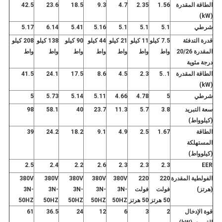
الطاقة المقدرة
1.56
2.35
4.7
9.3
18.5
23.6
42.5
(kW)
شرطي
5.1
5.1
5.1
5.16
5.41
6.14
5.17
قدرة التدفئة
7.5 كيلو
11 كيلو
21 كيلو
44 كيلو
90 كيلو
138 كيلو
208 كيلو
المقدرة 20/26
واط
واط
واط
واط
واط
واط
واط
درجة مئوية
الطاقة المقدرة
1..5
2.3
4.5
8.6
17.5
24.1
41.5
(kW)
شرطي
5
4.78
4.66
5.11
5.14
5.73
5
سعة التبريد
3.8
5.7
11.3
23.7
40
58.1
98
(كيلوواط)
الطاقة
1.67
2.5
4.9
9.1
18.2
24.2
39
المستهلكة
(كيلوواط)
2.5
2.4
2.2
2.6
2.3
2.3
2.3
EER
الفولطية المقدرة
220
220
380V
380V
380V
380V
380V
(هرتز)
فولت
فولت
3N-
3N-
3N-
3N-
3N-
50 هرتز
50 هرتز
50HZ
50HZ
50HZ
50HZ
50HZ
قوة الإدخال
2
3
6
12
24
36.5
61