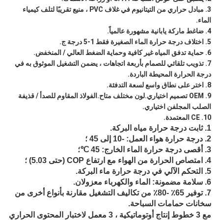
3. مبادل حراري من التيتانيوم في غلاف PVC ، منيع تقريبًا لتلف كيمياء
الماء.
4. ضاغط ماركة يابانية مشهورة عالمياً.
5. اختلاف درجة حرارة الماء الصغيرة فقط 1-5 درجة ج.
6. حماية تدفق المياه غير كافية وحماية الضغط العالي / المنخفض.
7. تذويب تلقائي للصمام بأربعة اتجاهات ، يضمن التشغيل الموثوق به في
درجة الحرارة المحيطة الباردة.
8. اختر على نطاق واسع لسعة التدفئة.
9. OEM تصميم اختياري.لون مختلف متاح.الفولاذ المقاوم للصدأ / قذيفة
الصلب المجلفن اختياري.
10. CE المعتمدة.
1. ثابت درجة حرارة مياه البركة.
2. درجة حرارة هواء العمل: -10 إلى 45 ؛
3. أقصى درجة حرارة الماء الخارج: 45 ℃؛
4. امتصاص الحرارة من الهواء مع ارتفاع COP (حتى 5.03) ؛
5. التحكم الآلي في درجة حرارة ماء البركة.
6. سلامة مضمونة: الماء والكهرباء معزولان.
7. توفير 65٪ -80٪ ​​من تكاليف التشغيل مقارنة بأنواع أخرى من
سخانات حمامات السباحة.
مع 3 خطوط إنتاج أوتوماتيكية ، 3 معمل لاختبار المحتوى الحراري