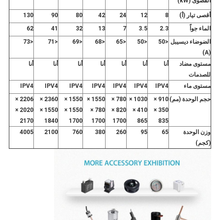
القصوى (kW)
أقصى تيار (أ)
8
12
24
42
80
90
130
الماء جواً
2.3
3.5
7
13
32
41
62
الضوضاء ديسيبل
<50
<50
<65
<68
<69
<71
<73
(A)
مستوى مضاد
أنا
أنا
أنا
أنا
أنا
أنا
أنا
للصدمات
مستوى ماء
IPV4
IPV4
IPV4
IPV4
IPV4
IPV4
IPV4
حجم الوحدة (مم)
910 ×
1030 ×
780 ×
1550 ×
1550 ×
2360 ×
2206 ×
2020 ×
1550 ×
1550 ×
780 ×
820 ×
410 ×
350 ×
2170
1840
1700
1700
1700
865
835
وزن الوحدة
65
95
260
380
760
2100
4005
(كجم)