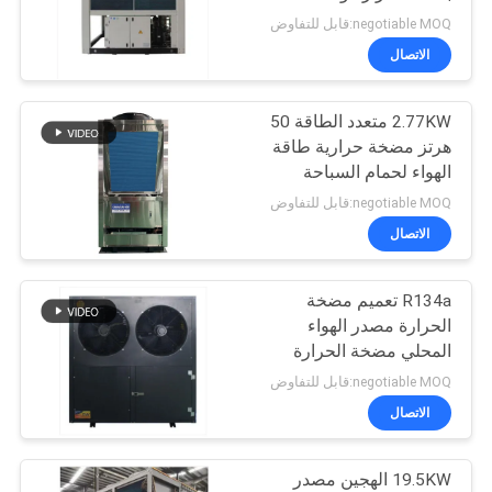
عرض
حرارية من التيتانيوم
negotiable MOQ:قابل للتفاوض
أسعار
الاتصال
8
2.77KW متعدد الطاقة 50
خريطة
مضخة حرارة سبا
هرتز مضخة حرارية طاقة
الموقع
الهواء لحمام السباحة
negotiable MOQ:قابل للتفاوض
سياسة
الاتصال
الخصوصية
R134a تعميم مضخة
25
الحرارة مصدر الهواء
المحلي مضخة الحرارة
مضخة حرارة DHW
سخان الماء الساخن
negotiable MOQ:قابل للتفاوض
14.5KW
الاتصال
19.5KW الهجين مصدر