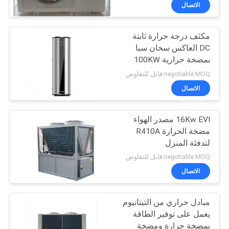
في
الاتصال
المصنع
مكثف درجة حرارة ثابتة
7
DC العاكس سخان سبا
مراقبة
بمضخة حرارية 100KW
مضخة حرارة مصدر
الجودة
negotiable MOQ:قابل للتفاوض
الهواء
الاتصال
اتصل
16Kw EVI مصدر الهواء
بنا
مضخة الحرارة R410A
لتدفئة المنزل
28
أخبار
negotiable MOQ:قابل للتفاوض
مضخة حرارة مصدر
الاتصال
القضايا
الهواء لحمام السباحة
مبادل حراري من التيتانيوم
يعمل على توفير الطاقة
اطلب
بمضخة حرارة ومضخة