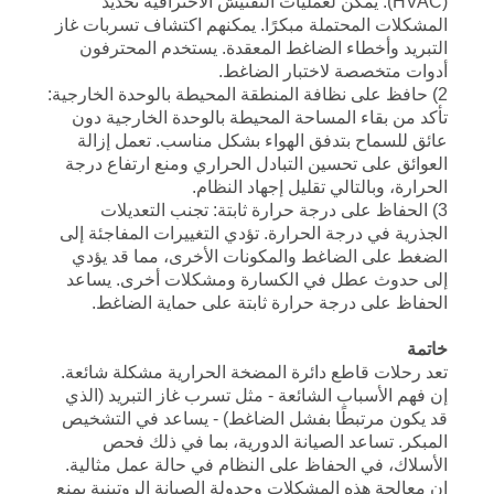
(HVAC): يمكن لعمليات التفتيش الاحترافية تحديد
المشكلات المحتملة مبكرًا. يمكنهم اكتشاف تسربات غاز
التبريد وأخطاء الضاغط المعقدة. يستخدم المحترفون
أدوات متخصصة لاختبار الضاغط.
2) حافظ على نظافة المنطقة المحيطة بالوحدة الخارجية:
تأكد من بقاء المساحة المحيطة بالوحدة الخارجية دون
عائق للسماح بتدفق الهواء بشكل مناسب. تعمل إزالة
العوائق على تحسين التبادل الحراري ومنع ارتفاع درجة
الحرارة، وبالتالي تقليل إجهاد النظام.
3) الحفاظ على درجة حرارة ثابتة: تجنب التعديلات
الجذرية في درجة الحرارة. تؤدي التغييرات المفاجئة إلى
الضغط على الضاغط والمكونات الأخرى، مما قد يؤدي
إلى حدوث عطل في الكسارة ومشكلات أخرى. يساعد
الحفاظ على درجة حرارة ثابتة على حماية الضاغط.
خاتمة
تعد رحلات قاطع دائرة المضخة الحرارية مشكلة شائعة.
إن فهم الأسباب الشائعة - مثل تسرب غاز التبريد (الذي
قد يكون مرتبطًا بفشل الضاغط) - يساعد في التشخيص
المبكر. تساعد الصيانة الدورية، بما في ذلك فحص
الأسلاك، في الحفاظ على النظام في حالة عمل مثالية.
إن معالجة هذه المشكلات وجدولة الصيانة الروتينية يمنع