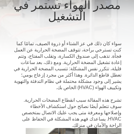
مصدر الهواء تستمر في
في
التشغيل
المصنع
مراقبة
الجودة
سواء كان ذلك في عز الشتاء أو ذروة الصيف، تمامًا كما
كنت تسترخي براحة، تتوقف المضخة الحرارية عن العمل
فجأة. تذهب إلى صندوق الكسارة، وتقلب المفتاح، وتتم
اتصل
إعادة تشغيل المضخة الحرارية. ومع ذلك، بعد ساعات
قليلة، تتكرر نفس المشكلة: تتسبب المضخة الحرارية في
بنا
تعطل قاطع الدائرة. وهذا أكثر من مجرد إزعاج يومي؛
يشير إلى وجود مشكلة محتملة في نظام التدفئة والتهوية
وتكييف الهواء (HVAC) الخاص بك.
أخبار
تشرح هذه المقالة سبب انقطاع المضخات الحرارية.
سوف تتعلم أيضًا نصائح حول استكشاف الأخطاء
القضايا
وإصلاحها ومعرفة متى يجب عليك الاتصال بمتخصص
HVAC. يساعدك فهم هذه المشكلة في الحفاظ على
الراحة والأمان في منزلك.
اطلب