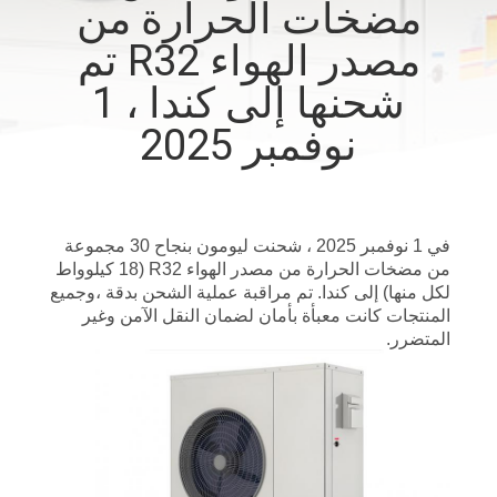
مضخات الحرارة من
في
مصدر الهواء R32 تم
المصنع
شحنها إلى كندا ، 1
مراقبة
نوفمبر 2025
الجودة
اتصل
في 1 نوفمبر 2025 ، شحنت ليومون بنجاح 30 مجموعة
بنا
من مضخات الحرارة من مصدر الهواء R32 (18 كيلوواط
لكل منها) إلى كندا. تم مراقبة عملية الشحن بدقة ،وجميع
المنتجات كانت معبأة بأمان لضمان النقل الآمن وغير
أخبار
المتضرر.
القضايا
اطلب