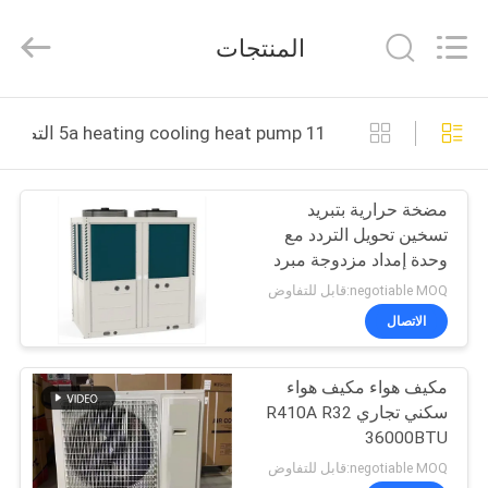
Saving
Technology
Co.,
المنتجات
Ltd..
All
Rights
Reserved.
Developed
الصفحة
by
11 5a heating cooling heat pump التصنيع عبر الإنترنت
ECER
الرئيسية
مضخة حرارية بتبريد
منتجات
تسخين تحويل التردد مع
وحدة إمداد مزدوجة مبرد
فيديوهات
مياه
negotiable MOQ:قابل للتفاوض
الاتصال
معلومات
مكيف هواء مكيف هواء
عنا
سكني تجاري R410A R32
36000BTU
جولة
negotiable MOQ:قابل للتفاوض